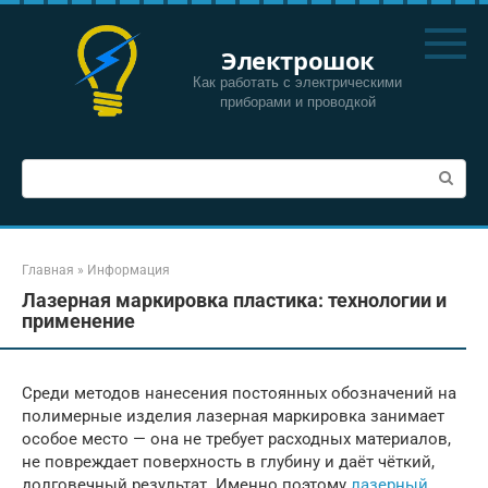
Перейти
к
Электрошок
контенту
Как работать с электрическими
приборами и проводкой
Поиск:
Главная
»
Информация
Лазерная маркировка пластика: технологии и
применение
Среди методов нанесения постоянных обозначений на
полимерные изделия лазерная маркировка занимает
особое место — она не требует расходных материалов,
не повреждает поверхность в глубину и даёт чёткий,
долговечный результат. Именно поэтому
лазерный