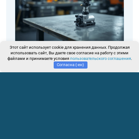
Этот сайт использует cookie для хранения данных. Продолжая
ИНФОРМАЦИЯ
использовать сайт, Вы даете свое согласие на работу с этими
Помпа МК-411-ПГ: пневмо-гидравлика для
файлами и принимаете условия
пользовательского соглашения
.
точных измерений
Согласна (-ен)
Читать →