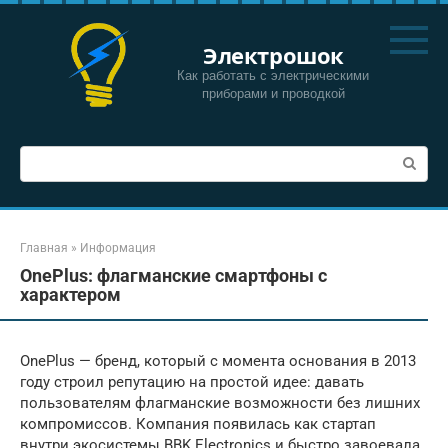
Перейти
к
Электрошок
контенту
Как работать с электрическими
приборами и проводкой
Поиск:
Главная
»
Информация
OnePlus: флагманские смартфоны с
характером
OnePlus — бренд, который с момента основания в 2013
году строил репутацию на простой идее: давать
пользователям флагманские возможности без лишних
компромиссов. Компания появилась как стартап
внутри экосистемы BBK Electronics и быстро завоевала