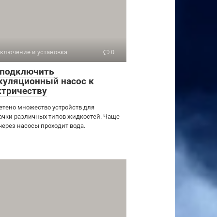
ключение и установка
0
 подключить
куляционный насос к
ктричеству
етено множество устройств для
ачки различных типов жидкостей. Чаще
 через насосы проходит вода.