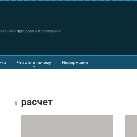
ическими приборами и проводкой
ика
Что это и почему
Информация
расчет