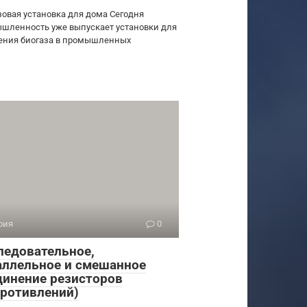
зовая установка для дома Сегодня
шленность уже выпускает установки для
ения биогаза в промышленных
рия
0
ледовательное,
аллельное и смешанное
динение резисторов
противлений)