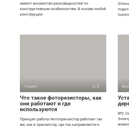
имеют множество разновидностей по
Отлич
конструктивным особенностям. В основе любой
подкл
конструкции
понят
Теория
0
Вык
Что такое фоторезисторы, как
Уст
они работают и где
дер
используются
№2. С
Элект
Принцип работы Фототранзистор работает так
может
же, как и транзистор, где ток направляется к