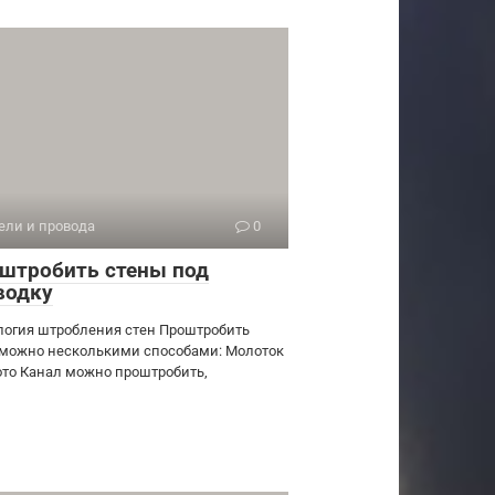
ели и провода
0
 штробить стены под
водку
логия штробления стен Проштробить
 можно несколькими способами: Молоток
ото Канал можно проштробить,