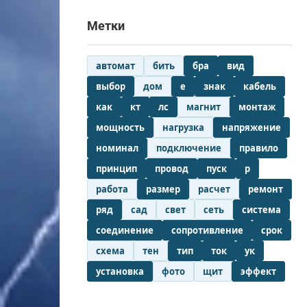
Метки
автомат
бить
бра
вид
выбор
дом
е
знак
кабель
как
кт
лс
магнит
монтаж
мощность
нагрузка
напряжение
номинал
подключение
правило
принцип
провод
пуск
р
работа
размер
расчет
ремонт
ряд
сад
свет
сеть
система
соединение
сопротивление
срок
схема
тен
тип
ток
ук
установка
фото
щит
эффект