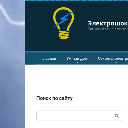
Перейти
к
контенту
Электрошок
Как работать с электр
Главная
Умный дом
Секреты электр
Поиск по сайту
Поиск: