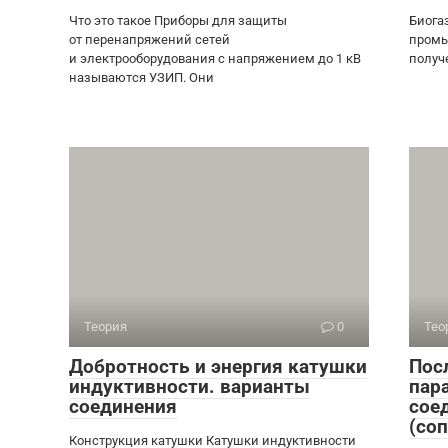
Что это такое Приборы для защиты
Биога
от перенапряжений сетей
промы
и электрооборудования с напряжением до 1 кВ
получ
называются УЗИП. Они
Теория
0
Тео
Добротность и энергия катушки
Пос
индуктивности. варианты
пар
соединения
сое
(со
Конструкция катушки Катушки индуктивности