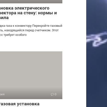
ановка электрического
вектора на стену: нормы и
вила
дка газа к конвектору Перекройте газовый
ль, находящийся перед счетчиком. Этот
сс требует особого
рия
0
газовая установка