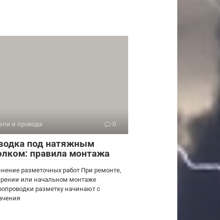
ели и провода
0
водка под натяжным
олком: правила монтажа
нение разметочных работ При ремонте,
рении или начальном монтаже
ропроводки разметку начинают с
ачения