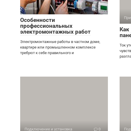
Советы
0
При
Особенности
профессиональных
Как
электромонтажных работ
пан
Электромонтажные работы в частном доме,
Ток ут
квартире или промышленном комплексе
чувст
требуют к себе правильного и
разгла
Подключение и установка
0
Под