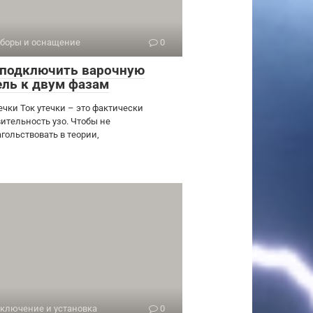
боры и оснащение
0
 подключить варочную
ель к двум фазам
ечки Ток утечки – это фактически
вительность узо. Чтобы не
гольствовать в теории,
ключение и установка
0