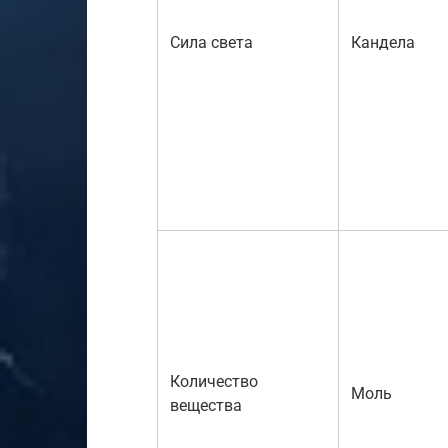
Сила света
Кандела
Количество
Моль
вещества