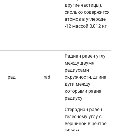
другие частицы),
сколько содержится
атомов в углероде
-12 массой 0,012 кг
Радиан равен углу
между двумя
радиусами
рад
rаd
окружности, длина
дуги между
которыми равна
радиусу
Стерадиан равен
телесному углу с
вершиной в центре
сферы,