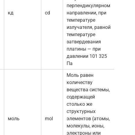
перпендикулярном
кд
сd
направлении, при
температуре
излучателя, равной
температуре
затвердевания
платины — при
давлении 101 325
Па
Моль равен
количеству
вещества системы,
содержащей
столько же
структурных
моль
mоl
элементов (атомы,
молекулы, ионы,
электроны или