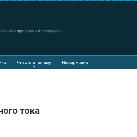
ическими приборами и проводкой
ика
Что это и почему
Информация
ного тока