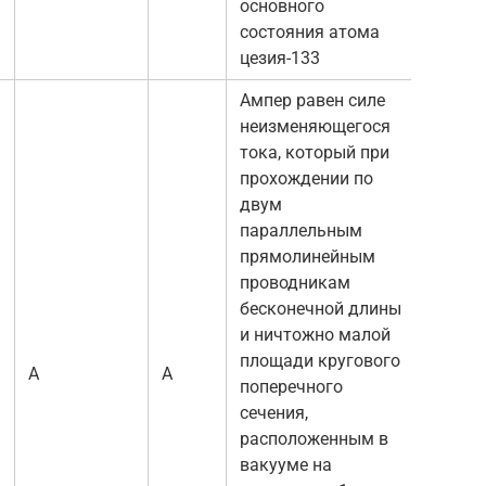
основного
состояния атома
цезия-133
Ампер равен силе
неизменяющегося
тока, который при
прохождении по
двум
параллельным
прямолинейным
проводникам
бесконечной длины
и ничтожно малой
площади кругового
А
А
поперечного
сечения,
расположенным в
вакууме на