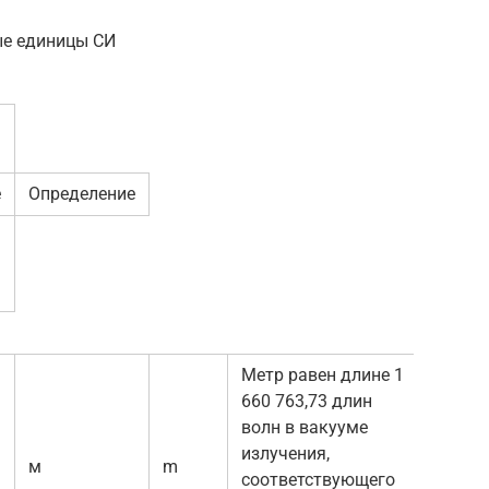
ые единицы СИ
е
Определение
Метр равен длине 1
660 763,73 длин
волн в вакууме
излучения,
м
m
соответствующего