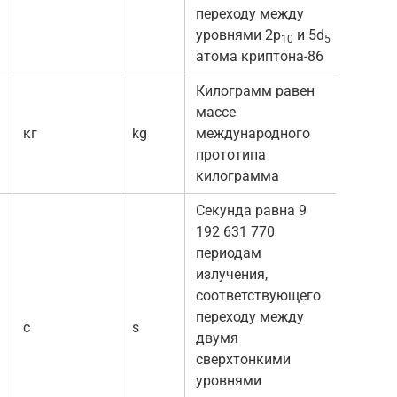
переходу между
уровнями 2р
и 5d
10
5
атома криптона-86
Килограмм равен
массе
кг
kg
международного
прототипа
килограмма
Секунда равна 9
192 631 770
периодам
излучения,
соответствующего
переходу между
с
s
двумя
сверхтонкими
уровнями