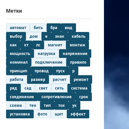
Метки
автомат
бить
бра
вид
выбор
дом
е
знак
кабель
как
кт
лс
магнит
монтаж
мощность
нагрузка
напряжение
номинал
подключение
правило
принцип
провод
пуск
р
работа
размер
расчет
ремонт
ряд
сад
свет
сеть
система
соединение
сопротивление
срок
схема
тен
тип
ток
ук
установка
фото
щит
эффект