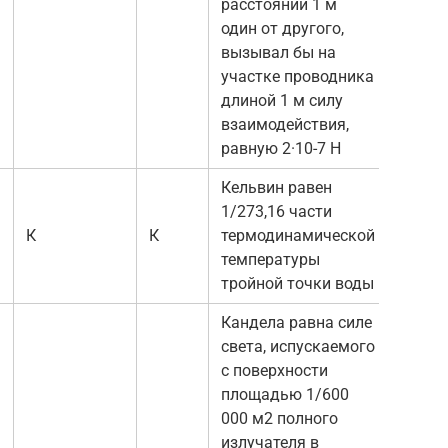
расстоянии 1 м
один от другого,
вызывал бы на
участке проводника
длиной 1 м силу
взаимодействия,
равную 2·10-7 Н
Кельвин равен
1/273,16 части
К
К
термодинамической
температуры
тройной точки воды
Кандела равна силе
света, испускаемого
с поверхности
площадью 1/600
000 м2 полного
излучателя в