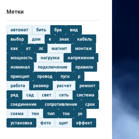
Метки
автомат
бить
бра
вид
выбор
дом
е
знак
кабель
как
кт
лс
магнит
монтаж
мощность
нагрузка
напряжение
номинал
подключение
правило
принцип
провод
пуск
р
работа
размер
расчет
ремонт
ряд
сад
свет
сеть
система
соединение
сопротивление
срок
схема
тен
тип
ток
ук
установка
фото
щит
эффект