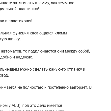
чинаете затягивать клемму, заклеммное
циальной пластинкой.
ак и пластиковой.
тельная функция касающаяся клемм —
тую шинку.
 автоматов, то подключаются они между собой,
удобно и надежно.
альнейшем нужно сделать какую-то отпайку и
овод.
жимается не полностью и постепенно выгорает. В
ном у ABB), под это дело имеется