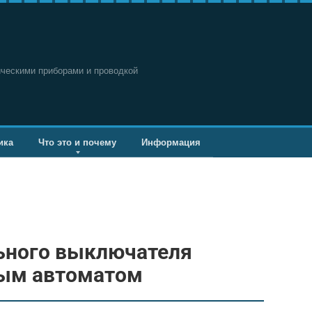
ическими приборами и проводкой
ика
Что это и почему
Информация
ьного выключателя
ным автоматом