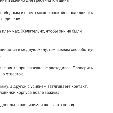
нный именно для гребенчатой шины.
 свободным и в него можно спокойно подключать
соединения.
а клеммах. Желательно, чтобы они не были
ивается в медную жилу, тем самым способствуя
.
зле винта при затяжке не расходился. Проверить
ью отверток.
мму, а другой с усилием затягиваете контакт.
оловинки корпуса возле зажима.
 довольно различимая щель, это повод