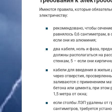
Требования к электроо
Имеются правила, которые обязатель
электричеству:
рекомендовано, чтобы сечение
равнялось 0,6 сантиметрам, в 
если они из алюминия;
два кабеля, ноль и фаза, пре
должны располагаться на расс
стенкам, 5 – если они кирпичн
кабели для введения в жилые 
через отверстия, просверленны
заливаются с применением мат
бетона или цемента, при этом 
1,5 метра от окна;
если столбы ЛЭП удалены от г
сантиметров, требуется устано