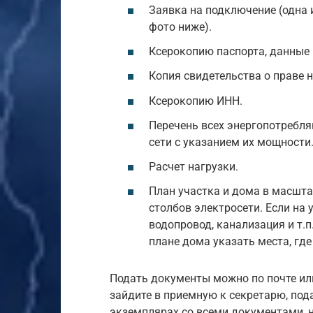
Заявка на подключение (одна 
фото ниже).
Ксерокопию паспорта, данные 
Копия свидетельства о праве н
Ксерокопию ИНН.
Перечень всех энергопотребля
сети с указанием их мощности
Расчет нагрузки.
План участка и дома в масшт
столбов электросети. Если на 
водопровод, канализация и т.п
плане дома указать места, гд
Подать документы можно по почте или
зайдите в приемную к секретарю, под
экземплярах со всеми документами, н