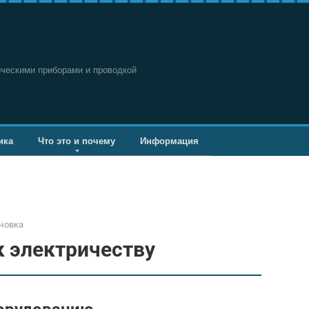
ическими приборами и проводкой
ика
Что это и почему
Информация
новка
к электричеству