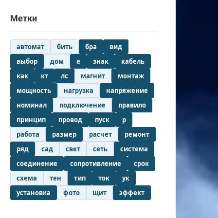
Метки
автомат
бить
бра
вид
выбор
дом
е
знак
кабель
как
кт
лс
магнит
монтаж
мощность
нагрузка
напряжение
номинал
подключение
правило
принцип
провод
пуск
р
работа
размер
расчет
ремонт
ряд
сад
свет
сеть
система
соединение
сопротивление
срок
схема
тен
тип
ток
ук
установка
фото
щит
эффект