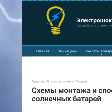
Перейти
к
контенту
Электрошок
Как работать с электр
Главная
Умный дом
Секреты электр
Главная
»
Что это и почему
»
Теория
Схемы монтажа и сп
солнечных батарей