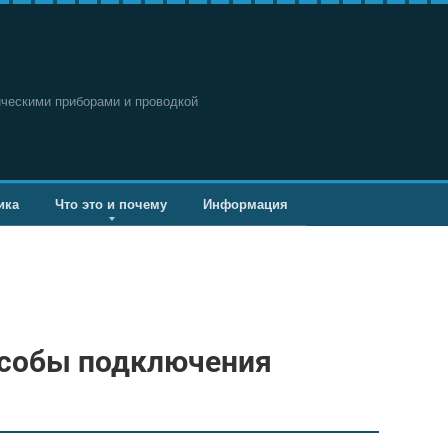
ическими приборами и проводкой
ика
Что это и почему
Информация
особы подключения