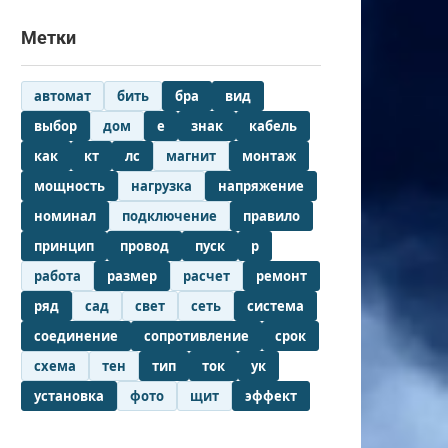
Метки
автомат
бить
бра
вид
выбор
дом
е
знак
кабель
как
кт
лс
магнит
монтаж
мощность
нагрузка
напряжение
номинал
подключение
правило
принцип
провод
пуск
р
работа
размер
расчет
ремонт
ряд
сад
свет
сеть
система
соединение
сопротивление
срок
схема
тен
тип
ток
ук
установка
фото
щит
эффект