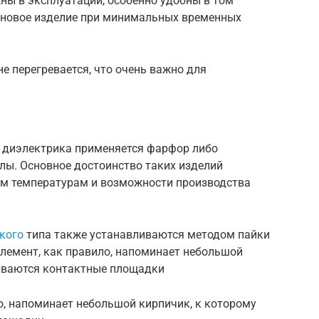
ны в эксплуатации, особенно удобны в том
ь новое изделие при минимальных временных
не перегревается, что очень важно для
е диэлектрика применяется фарфор либо
лы. Основное достоинство таких изделий
им температурам и возможности производства
кого
типа также устанавливаются методом пайки
элемент, как правило, напоминает небольшой
аиваются контактные площадки
о, напоминает небольшой кирпичик, к которому