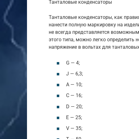
Танталовые конденсаторы
Танталовые конденсаторы, как прави
нанести полную маркировку на издели
не всегда представляется возможным
этого типа, можно легко определить
напряжение в вольтах для танталовы
G — 4;
J — 6,3;
A — 10;
C — 16;
D — 20;
E — 25;
V — 35;