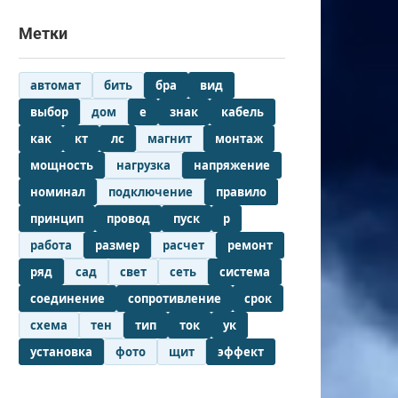
Метки
автомат
бить
бра
вид
выбор
дом
е
знак
кабель
как
кт
лс
магнит
монтаж
мощность
нагрузка
напряжение
номинал
подключение
правило
принцип
провод
пуск
р
работа
размер
расчет
ремонт
ряд
сад
свет
сеть
система
соединение
сопротивление
срок
схема
тен
тип
ток
ук
установка
фото
щит
эффект