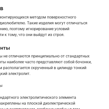
ов
 монтирующихся методом поверхностного
диолюбителю. Такие изделия могут отличаться
жению, поэтому игнорирование условий
 к тому, что они выйдут из строя.
енты
 не отличаются принципиально от стандартных
нты наиболее часто представляют собой бочонки,
 располагается скрученный в цилиндр тонкий
дкий электролит.
ры
андартного электролитического элемента
 закреплены на плоской диэлектрической