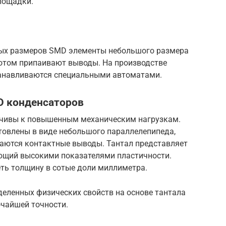
лощадки.
ных размеров SMD элементы небольшого размера
потом припаивают выводы. На производстве
танавливаются специальными автоматами.
D конденсаторов
чивы к повышенным механическим нагрузкам.
товлены в виде небольшого параллелепипеда,
ваются контактные выводы. Тантал представляет
ющий высокими показателями пластичности.
еть толщину в сотые доли миллиметра.
деленных физических свойств на основе тантала
очайшей точности.