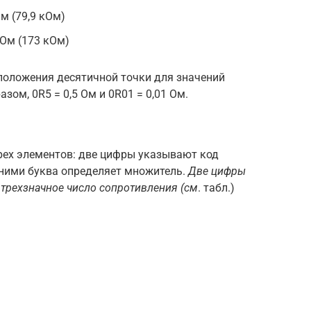
м (79,9 кОм)
 Ом (173 кОм)
 положения десятичной точки для значений
зом, 0R5 = 0,5 Ом и 0R01 = 0,01 Ом.
рех элементов: две цифры указывают код
 ними буква определяет множитель.
Две цифры
 трехзначное число сопротивления (см
. табл.)