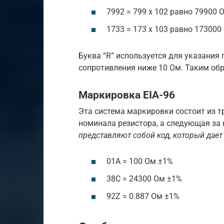
7992 = 799 х 102 равно 79900 О
1733 = 173 х 103 равно 173000
Буква “R” используется для указания
сопротивления ниже 10 Ом. Таким обра
Маркировка EIA-96
Эта система маркировки состоит из т
номинала резистора, а следующая за
представляют собой код, который дает
01А = 100 Ом ±1%
38С = 24300 Ом ±1%
92Z = 0.887 Ом ±1%