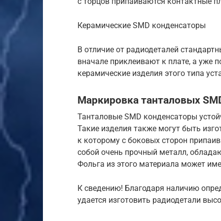
с торцов припаиваются контактные п
Керамические SMD конденсаторы
В отличие от радиодеталей стандарт
вначале приклеивают к плате, а уже 
керамические изделия этого типа ус
Маркировка танталовых SM
Танталовые SMD конденсаторы устой
Такие изделия также могут быть изго
к которому с боковых сторон припаи
собой очень прочный металл, облада
Фольга из этого материала может им
К сведению! Благодаря наличию опре
удается изготовить радиодетали выс