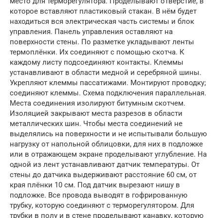
место для терморегулятора. Проделывают отверстие, в
которое вставляют пластиковый стакан. В нём будет
находиться вся электрическая часть системы и блок
управления. Панель управления оставляют на
поверхности стены. По разметке укладывают ленты
термоплёнки. Их соединяют с помощью скотча. К
каждому листу подсоединяют контакты. Клеммы
устанавливают в области медной и серебряной шины.
Укрепляют клеммы пассатижами. Монтируют проводку;
соединяют клеммы. Схема подключения параллельная.
Места соединения изолируют битумным скотчем.
Изоляцией закрывают места разрезов в области
металлических шин. Чтобы места соединений не
выделялись на поверхности и не испытывали большую
нагрузку от напольной облицовки, для них в подложке
или в отражающем экране проделывают углубление. На
одной из лент устанавливают датчик температуры. От
стены до датчика выдерживают расстояние 60 см, от
края плёнки 10 см. Под датчик вырезают нишу в
подложке. Все провода выводят в гофрированную
трубку, которую соединяют с терморегулятором. Для
трубки в полу и в стене проделывают канавку, которую