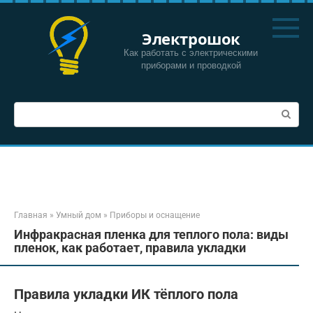
Перейти
к
Электрошок
контенту
Как работать с электрическими
приборами и проводкой
Поиск:
Главная
»
Умный дом
»
Приборы и оснащение
Инфракрасная пленка для теплого пола: виды
пленок, как работает, правила укладки
Правила укладки ИК тёплого пола