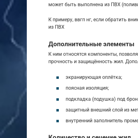
может быть выполнена из ПВХ (полив
К примеру, ввгп нг, если обратить вн
из ПВХ
Дополнительные элементы
К ним относятся компоненты, позво
прочность и защищённость жил. Доп
экранирующая оплётка;
поясная изоляция;
подкладка (подушка) под брон
защитный внешний слой из мет
внутренний заполнитель пром
Количество и сечение жил