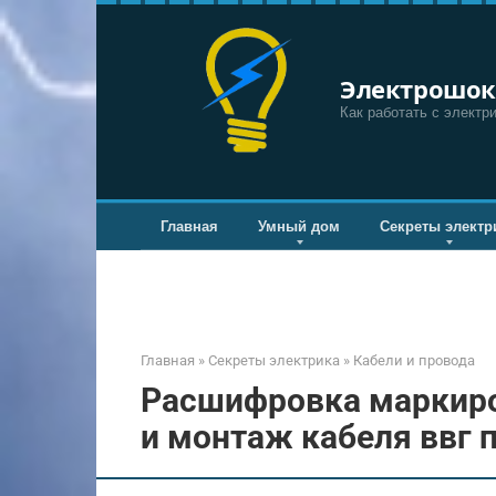
Перейти
к
контенту
Электрошок
Как работать с электр
Главная
Умный дом
Секреты электр
Главная
»
Секреты электрика
»
Кабели и провода
Расшифровка маркиро
и монтаж кабеля ввг п