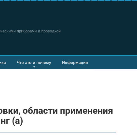
ическими приборами и проводкой
ика
Что это и почему
Информация
вки, области применения
нг (а)