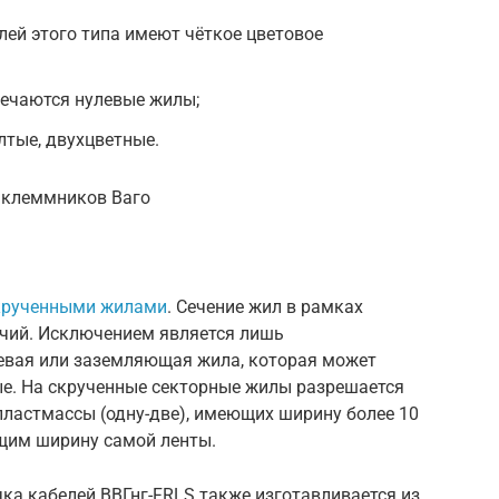
ей этого типа имеют чёткое цветовое
ечаются нулевые жилы;
лтые, двухцветные.
и клеммников Ваго
крученными жилами
. Сечение жил в рамках
ичий. Исключением является лишь
левая или заземляющая жила, которая может
ые. На скрученные секторные жилы разрешается
ластмассы (одну-две), имеющих ширину более 10
им ширину самой ленты.
ка кабелей ВВГнг-FRLS также изготавливается из