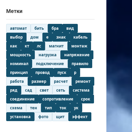
Метки
автомат
бить
бра
вид
выбор
дом
е
знак
кабель
как
кт
лс
магнит
монтаж
мощность
нагрузка
напряжение
номинал
подключение
правило
принцип
провод
пуск
р
работа
размер
расчет
ремонт
ряд
сад
свет
сеть
система
соединение
сопротивление
срок
схема
тен
тип
ток
ук
установка
фото
щит
эффект