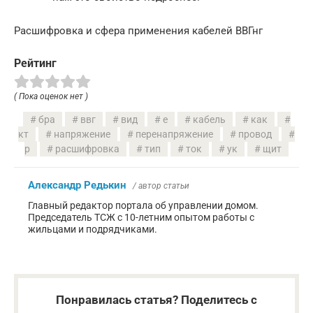
Расшифровка и сфера применения кабелей ВВГнг
Рейтинг
( Пока оценок нет )
бра
ввг
вид
е
кабель
как
кт
напряжение
перенапряжение
провод
р
расшифровка
тип
ток
ук
щит
Александр Редькин
/ автор статьи
Главный редактор портала об управлении домом.
Председатель ТСЖ с 10-летним опытом работы с
жильцами и подрядчиками.
Понравилась статья? Поделитесь с