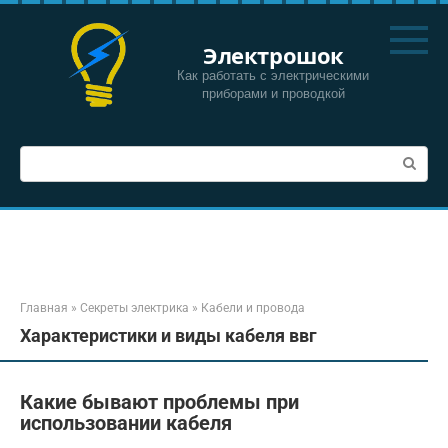
Перейти
к
Электрошок
контенту
Как работать с электрическими
приборами и проводкой
Поиск:
Главная
»
Секреты электрика
»
Кабели и провода
Характеристики и виды кабеля ввг
Какие бывают проблемы при
использовании кабеля