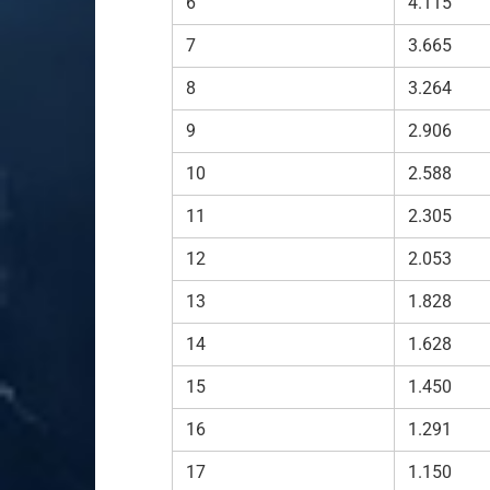
6
4.115
7
3.665
8
3.264
9
2.906
10
2.588
11
2.305
12
2.053
13
1.828
14
1.628
15
1.450
16
1.291
17
1.150