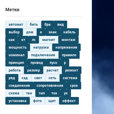
Метки
автомат
бить
бра
вид
выбор
дом
е
знак
кабель
как
кт
лс
магнит
монтаж
мощность
нагрузка
напряжение
номинал
подключение
правило
принцип
провод
пуск
р
работа
размер
расчет
ремонт
ряд
сад
свет
сеть
система
соединение
сопротивление
срок
схема
тен
тип
ток
ук
установка
фото
щит
эффект