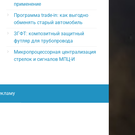
применение
Программа trade-in: как выгодно
обменять старый автомобиль
ЗГФТ: композитный защитный
футляр для трубопровода
Микропроцессорная централизация
стрелок и сигналов МПЦ-И
екламу