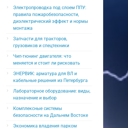
Электропроводка под слоем ППУ:
правила пожаробезопасности,
диэлектрический эффект и нормы
монтажа
Запчасти для тракторов,
грузовиков и спецтехники
Чип-тюнинг двигателя: что
меняется и стоит ли рисковать
ЭНЕРВИК: арматура для ВЛ и
кабельные решения из Петербурга
Лабораторное оборудование: виды,
назначение и выбор
Комплексные системы
безопасности на Дальнем Востоке
Экономика владения парком