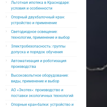
Льготная ипотека в Краснодаре:
условия и особенности
Опорный двухбалочный кран:
устройство и применение
Светодиодное освещение:
технологии, применение и выбор
Электробезопасность: группы
допуска и порядок обучения
Автоматизация и роботизация
производства
Высоковольтное оборудование:
виды, применение и выбор
АО «Экотех»: производство и
поставки экологичных технологий
Опорные кран-балки: устройство и