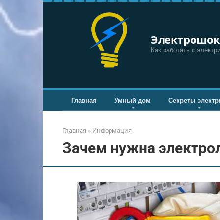
Перейти
к
контенту
Электрошок
Как работать с электр
Главная
Умный дом
Секреты электр
Главная
»
Информация
Зачем нужна электро