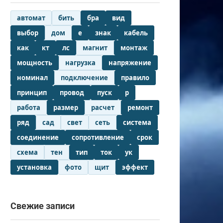
автомат
бить
бра
вид
выбор
дом
е
знак
кабель
как
кт
лс
магнит
монтаж
мощность
нагрузка
напряжение
номинал
подключение
правило
принцип
провод
пуск
р
работа
размер
расчет
ремонт
ряд
сад
свет
сеть
система
соединение
сопротивление
срок
схема
тен
тип
ток
ук
установка
фото
щит
эффект
Свежие записи