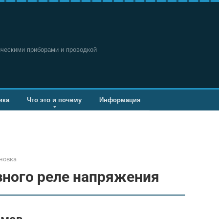
ическими приборами и проводкой
ика
Что это и почему
Информация
новка
ного реле напряжения