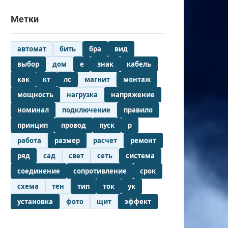
Метки
автомат
бить
бра
вид
выбор
дом
е
знак
кабель
как
кт
лс
магнит
монтаж
мощность
нагрузка
напряжение
номинал
подключение
правило
принцип
провод
пуск
р
работа
размер
расчет
ремонт
ряд
сад
свет
сеть
система
соединение
сопротивление
срок
схема
тен
тип
ток
ук
установка
фото
щит
эффект