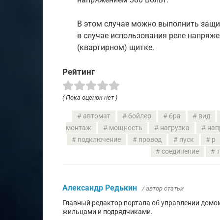
В этом случае можно выполнить защит
в случае использования реле напряже
(квартирном) щитке.
Рейтинг
( Пока оценок нет )
автомат
бойлер
бра
вид
монтаж
мощность
нагрузка
нап
подключение
провод
пуск
р
соединение
Александр Редькин
/ автор статьи
Главный редактор портала об управлении домо
жильцами и подрядчиками.