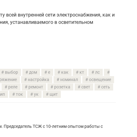
у всей внутренней сети электроснабжения, как и
ния, устанавливаемого в осветительном
выбор
дом
е
как
кт
лс
ряжение
настройка
номинал
освещение
реле
ремонт
розетка
свет
сеть
тип
ток
ук
щит
м. Председатель ТСЖ с 10-летним опытом работы с