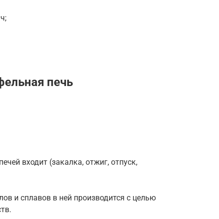
ч;
фельная печь
чей входит (закалка, отжиг, отпуск,
ов и сплавов в ней производится с целью
тв.