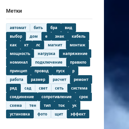
Метки
автомат
бить
бра
вид
выбор
дом
е
знак
кабель
как
кт
лс
магнит
монтаж
мощность
нагрузка
напряжение
номинал
подключение
правило
принцип
провод
пуск
р
работа
размер
расчет
ремонт
ряд
сад
свет
сеть
система
соединение
сопротивление
срок
схема
тен
тип
ток
ук
установка
фото
щит
эффект