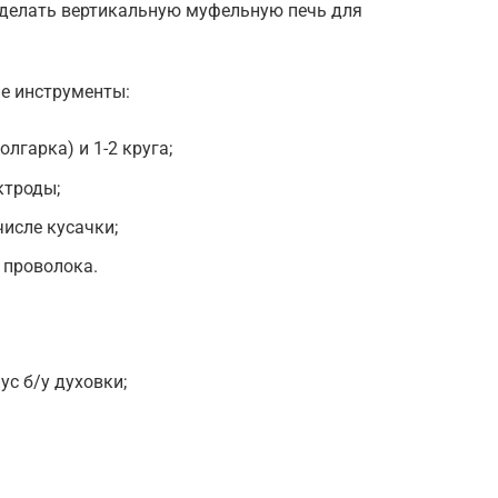
сделать вертикальную муфельную печь для
е инструменты:
гарка) и 1-2 круга;
ктроды;
числе кусачки;
 проволока.
ус б/у духовки;