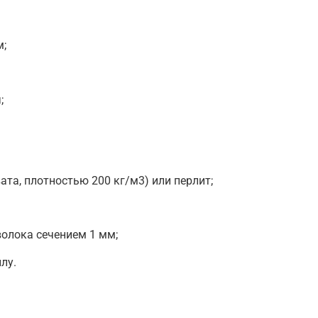
м;
;
ата, плотностью 200 кг/м3) или перлит;
олока сечением 1 мм;
лу.