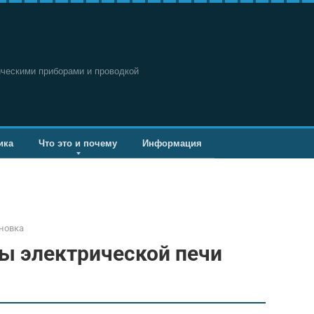
ическими приборами и проводкой
ика
Что это и почему
Информация
новка
ы электрической печи