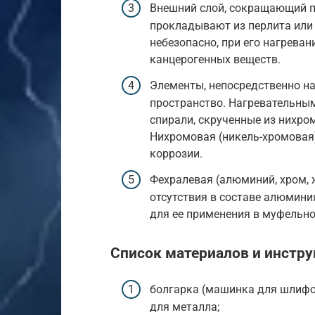
Внешний слой, сокращающий п
прокладывают из перлита или 
небезопасно, при его нагрева
канцерогенных веществ.
Элементы, непосредственно н
пространство. Нагревательны
спирали, скрученные из нихро
Нихромовая (никель-хромовая)
коррозии.
Фехралевая (алюминий, хром, 
отсутствия в составе алюмин
для ее применения в муфельно
Список материалов и инстр
болгарка (машинка для шлифо
для металла;