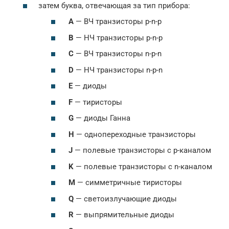
затем буква, отвечающая за тип прибора:
A
— ВЧ транзисторы p-n-p
B
— НЧ транзисторы p-n-p
С
— ВЧ транзисторы n-p-n
D
— НЧ транзисторы n-p-n
E
— диоды
F
— тиристоры
G
— диоды Ганна
H
— однопереходные транзисторы
J
— полевые транзисторы с p-каналом
K
— полевые транзисторы с n-каналом
M
— симметричные тиристоры
Q
— светоизлучающие диоды
R
— выпрямительные диоды