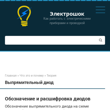
Перейти
к
Электрошок
контенту
Как работать с электрическими
приборами и проводкой
Поиск:
Главная
»
Что это и почему
»
Теория
Выпрямительный диод
Обозначение и расшифровка диодов
Обозначение выпрямительного диода на схеме