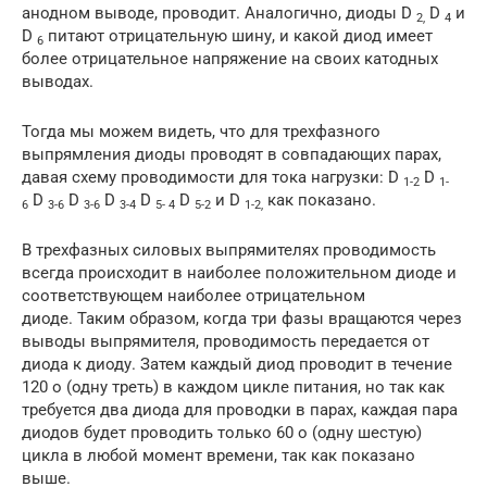
анодном выводе, проводит. Аналогично, диоды D
D
и
2,
4
D
питают отрицательную шину, и какой диод имеет
6
более отрицательное напряжение на своих катодных
выводах.
Тогда мы можем видеть, что для трехфазного
выпрямления диоды проводят в совпадающих парах,
давая схему проводимости для тока нагрузки: D
D
1-2
1-
D
D
D
D
D
и D
как показано.
6
3-6
3-6
3-4
5- 4
5-2
1-2,
В трехфазных силовых выпрямителях проводимость
всегда происходит в наиболее положительном диоде и
соответствующем наиболее отрицательном
диоде. Таким образом, когда три фазы вращаются через
выводы выпрямителя, проводимость передается от
диода к диоду. Затем каждый диод проводит в течение
120 o (одну треть) в каждом цикле питания, но так как
требуется два диода для проводки в парах, каждая пара
диодов будет проводить только 60 o (одну шестую)
цикла в любой момент времени, так как показано
выше.