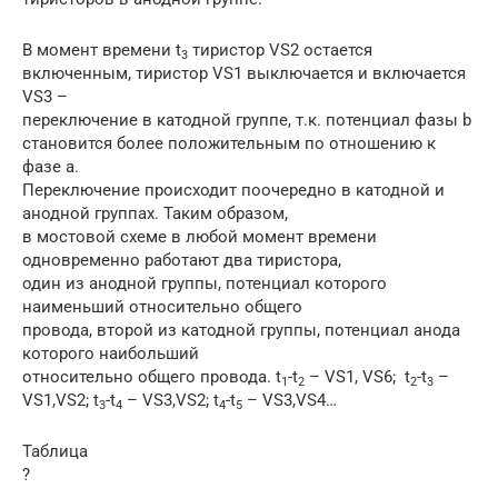
В момент времени t
тиристор VS2 остается
3
включенным, тиристор VS1 выключается и включается
VS3 –
переключение в катодной группе, т.к. потенциал фазы b
становится более положительным по отношению к
фазе а.
Переключение происходит поочередно в катодной и
анодной группах. Таким образом,
в мостовой схеме в любой момент времени
одновременно работают два тиристора,
один из анодной группы, потенциал которого
наименьший относительно общего
провода, второй из катодной группы, потенциал анода
которого наибольший
относительно общего провода. t
-t
– VS1, VS6; t
-t
–
1
2
2
3
VS1,VS2; t
-t
– VS3,VS2; t
-t
– VS3,VS4…
3
4
4
5
Таблица
?