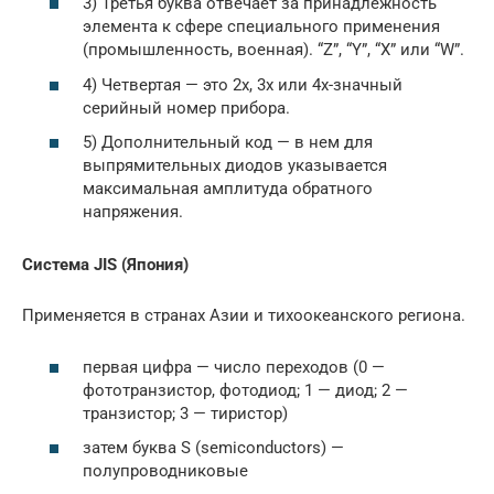
3) Третья буква отвечает за принадлежность
элемента к сфере специального применения
(промышленность, военная). “Z”, “Y”, “X” или “W”.
4) Четвертая — это 2х, 3х или 4х-значный
серийный номер прибора.
5) Дополнительный код — в нем для
выпрямительных диодов указывается
максимальная амплитуда обратного
напряжения.
Система JIS (Япония)
Применяется в странах Азии и тихоокеанского региона.
первая цифра — число переходов (0 —
фототранзистор, фотодиод; 1 — диод; 2 —
транзистор; 3 — тиристор)
затем буква S (semiconductors) —
полупроводниковые