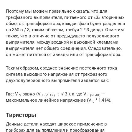
Поэтому мы можем правильно сказать, что для
трехфазного выпрямителя, питаемого от «3» вторичных
обмоток трансформатора, каждая фаза будет разделена
на 360 o / 3, таким образом, требуя 2 * 3 диода. Отметим
также, что в отличие от предыдущего полуволнового
выпрямителя, между входной и выходной клеммами
выпрямителя нет общего соединения. Следовательно,
он может питаться от звезды или от трансформатора.
Таким образом, среднее значение постоянного тока
сигнала выходного напряжения от трехфазного
двухполупериодного выпрямителя задается как:
Где: V
равно (V
÷ √ 3 ), а где V
—
S
L (PEAK)
L (PEAK)
максимальное линейное напряжение (V
* 1,414).
L
Тиристоры
Данные детали находят широкое применение в
приборах для выпрямления и преобразования