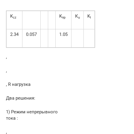
K
K
К
K
cz
пр
u
I
2.34
0.057
1.05
,
,
, R нагрузка
Два решения:
1) Режим непрерывного
тока :
,