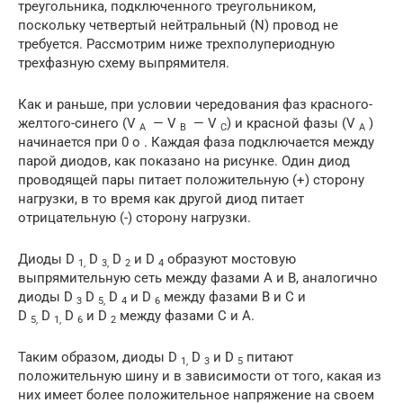
треугольника, подключенного треугольником,
поскольку четвертый нейтральный (N) провод не
требуется. Рассмотрим ниже трехполупериодную
трехфазную схему выпрямителя.
Как и раньше, при условии чередования фаз красного-
желтого-синего (V
— V
— V
) и красной фазы (V
)
A
B
C
A
начинается при 0 o . Каждая фаза подключается между
парой диодов, как показано на рисунке. Один диод
проводящей пары питает положительную (+) сторону
нагрузки, в то время как другой диод питает
отрицательную (-) сторону нагрузки.
Диоды D
D
D
и D
образуют мостовую
1,
3,
2
4
выпрямительную сеть между фазами A и B, аналогично
диоды D
D
D
и D
между фазами B и C и
3
5,
4
6
D
D
D
и D
между фазами C и А.
5,
1,
6
2
Таким образом, диоды D
D
и D
питают
1,
3
5
положительную шину и в зависимости от того, какая из
них имеет более положительное напряжение на своем