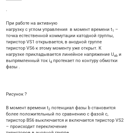
.
При работе на активную
нагрузку с углом управления в момент времени t
–
1
точка естественной коммутации катодной группы,
тиристор VS1 открывается, в анодной группе
тиристор VS6 к этому моменту уже открыт. К
нагрузке прикладывается линейное напряжение U
и
ab
выпрямленный ток i
протекает по контуру обмотки
d
фазы .
Рисунок ?
В момент времени t
потенциал фазы b становится
2
более положительный по сравнению с фазой с,
тиристор BS6 выключается и включается тиристор VS2
– происходит переключение
тиристоров в анодной группе.