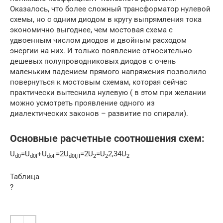
Оказалось, что более сложный трансформатор нулевой
схемы, но с одним диодом в кругу выпрямления тока
экономично выгоднее, чем мостовая схема с
удвоенным числом диодов и двойным расходом
энергии на них. И только появление относительно
дешевых полупроводниковых диодов с очень
маленьким падением прямого напряжения позволило
повернуться к мостовым схемам, которая сейчас
практически вытеснила нулевую ( в этом при желании
можно усмотреть проявление одного из
диалектических законов – развитие по спирали).
Основные расчетные соотношения схем:
U
=U
+U
=2U
=2U
=U
2,34U
d0
d0I
doII
d0I,II
2
2
2
Таблица
?