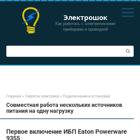
Перейти
к
Электрошок
контенту
Как работать с электрическими
приборами и проводкой
Поиск:
Главная
»
Секреты электрика
»
Подключение и установка
Совместная работа нескольких источников
питания на одну нагрузку
Первое включение ИБП Eaton Powerware
9355