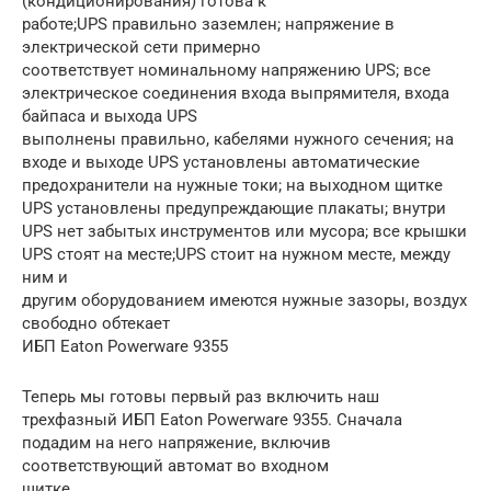
(кондиционирования) готова к
работе;UPS правильно заземлен; напряжение в
электрической сети примерно
соответствует номинальному напряжению UPS; все
электрическое соединения входа выпрямителя, входа
байпаса и выхода UPS
выполнены правильно, кабелями нужного сечения; на
входе и выходе UPS установлены автоматические
предохранители на нужные токи; на выходном щитке
UPS установлены предупреждающие плакаты; внутри
UPS нет забытых инструментов или мусора; все крышки
UPS стоят на месте;UPS стоит на нужном месте, между
ним и
другим оборудованием имеются нужные зазоры, воздух
свободно обтекает
ИБП Eaton Powerware 9355
Теперь мы готовы первый раз включить наш
трехфазный ИБП Eaton Powerware 9355. Сначала
подадим на него напряжение, включив
соответствующий автомат во входном
щитке.