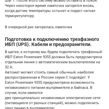
Шаг 7. После этого систему можно оставить в покое.
Через некоторое время лампочка загорится вновь,
когда датчик температуры остынет и подаст сигнал
терморегулятору.
В очередной раз загорелась лампочка
Подготовка к подключению трехфазного
ИБП (UPS). Кабели и предохранители.
В щитке, к которому мы будем подключать трехфазный
ИБП Eaton Powerware 9355 должна быть предусмотрена
отдельная линия с автоматическим выключателем на
32 А.
Автомат могжет стоять самый обычный, наиболее
распространенная в России серия С подойдет. У
Eaton Powerware 9355 предусмотрена возможность
независимого питания выпрямителя и байпаса. В
случае, если имеются
две принципиально независимые электрические сети
(питающиеся от разных станций), можно подключить
одну линию в выпрямителю