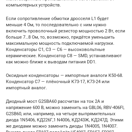
компьютерных устройств.
Если сопротивление обмотки дросселя L1 будет
меньше 4 Ом, то последовательно с ним нужно
включить проволочный резистор мощностью 2 Вт, если
больше 7…8 Ом, то, возможно, придётся уменьшить
максимальную мощность подключаемой нагрузки.
Конденсаторы С1, С3 — С6 — высоковольтные
керамические. Конденсатор С8 — SMD, устанавливают
как можно ближе к выводам питания DD1.
Оксидные конденсаторы — импортные аналоги К50-68.
Конденсатор С7 — плёночный К73-17, К73-24 или
импортный аналог.
Диодный мост G2SBA60 рассчитан на ток 2А и
напряжение 600 В, можно заменить на GBL06, RBV-406FI,
G2SB60, или, например, на четыре выпрямительных
диода 1N5406, КД226Г,1 N4006, КД243Ж, КД247Д. Этими
же диодами можно заменить диоды 1N4005, 1N4007.