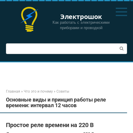
Перейти
к
Электрошок
контенту
Как работать с электрическими
приборами и проводкой
Поиск:
Главная
»
Что это и почему
»
Советы
Основные виды и принцип работы реле
времени: интервал 12 часов
Простое реле времени на 220 В