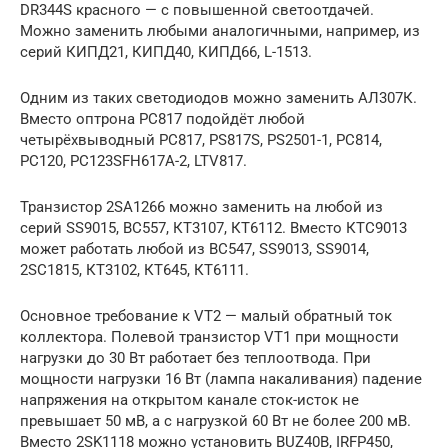
DR344S красного — с повышенной светоотдачей.
Можно заменить любыми аналогичными, например, из
серий КИПД21, КИПД40, КИПД66, L-1513.
Одним из таких светодиодов можно заменить АЛ307К.
Вместо оптрона РС817 подойдёт любой
четырёхвыводный РС817, PS817S, PS2501-1, РС814,
РС120, РС123SFH617А-2, LTV817.
Транзистор 2SA1266 можно заменить на любой из
серий SS9015, ВС557, КТ3107, КТ6112. Вместо КТС9013
может работать любой из ВС547, SS9013, SS9014,
2SC1815, КТ3102, КТ645, КТ6111.
Основное требование к VT2 — малый обратный ток
коллектора. Полевой транзистор VT1 при мощности
нагрузки до 30 Вт работает без теплоотвода. При
мощности нагрузки 16 Вт (лампа накаливания) падение
напряжения на открытом канале сток-исток не
превышает 50 мВ, а с нагрузкой 60 Вт не более 200 мВ.
Вместо 2SK1118 можно установить BUZ40B, IRFP450,