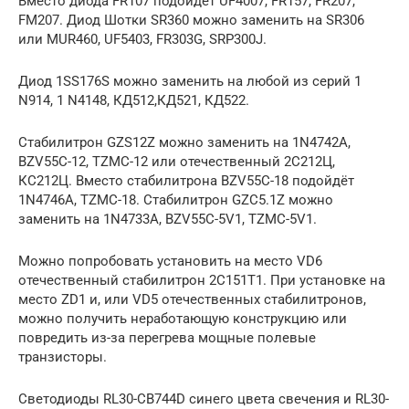
Вместо диода FR107 подойдёт UF4007, FR157, FR207,
FM207. Диод Шотки SR360 можно заменить на SR306
или MUR460, UF5403, FR303G, SRP300J.
Диод 1SS176S можно заменить на любой из серий 1
N914, 1 N4148, КД512,КД521, КД522.
Стабилитрон GZS12Z можно заменить на 1N4742A,
BZV55C-12, TZMC-12 или отечественный 2С212Ц,
КС212Ц. Вместо стабилитрона BZV55C-18 подойдёт
1N4746A, TZMC-18. Стабилитрон GZC5.1Z можно
заменить на 1N4733A, BZV55C-5V1, TZMC-5V1.
Можно попробовать установить на место VD6
отечественный стабилитрон 2С151Т1. При установке на
место ZD1 и, или VD5 отечественных стабилитронов,
можно получить неработающую конструкцию или
повредить из-за перегрева мощные полевые
транзисторы.
Светодиоды RL30-CB744D синего цвета свечения и RL30-