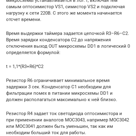
микросхемы устанавливается в лог.1, включая тем
самым оптосимистор VS1, симистор VS2 и подключая
нагрузку к сети 220В. С этого же момента начинается
отсчет времени.
Время выдержки таймера задается цепочкой R3–R6–C2.
Время зарядки конденсатора C2 до напряжения
отключения выход OUT микросхемы DD1 в логический 0
определяется формулой:
t = 1,1*(R3+R6)*C2
Резистор R6 ограничивает минимальное время
задержки 3 сек. Конденсатор C1 необходим для
фильтрации помех в питании микросхемы DD1 и
должен располагаться максимально к ней близко.
Резистор R4 задает ток светодиода оптосимистора и
при применении аналогов MOC3043, например MOC3042
или MOC3041 должен быть уменьшен, так как им
необходим больший ток для работы.