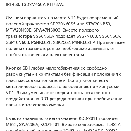
IRF450, TSD2M450V, КП787А.
Лучшим вариантом на место VT1 будет современный
полевой транзистор SPP20N60S5 или STW20NB50,
MTW20N50E, SPW47N60C3. Вместо полевого
транзистора SSS6N60A подойдёт SSS7N60B, SSS6N60A,
SSP10N60B, P5NK60ZF, 2SK2562, P4NK60ZFP. При монтаже
полевых транзисторов их необходимо защищать от
пробоя статическим электричеством.
Кнопка SB1 любая малогабаритная со свободно
разомкнутыми контактами без фиксации положения с
пластмассовым толкателем. Если у кнопки есть
металлическая обойма, то её соединяют с «минусом»
VD1. Этим уменьшается вероятность негативного
воздействия на DD1 разряда статики при приближении
пальца к толкателю кнопки.
Вместо клавишного выключателя KCD-2011 подойдёт
MR21, SWA206A, KCD1-101. Вместо микросхемы TL431A
подойдёт любая в корпусе ТО-92 из LM431ACZ, AZ431,