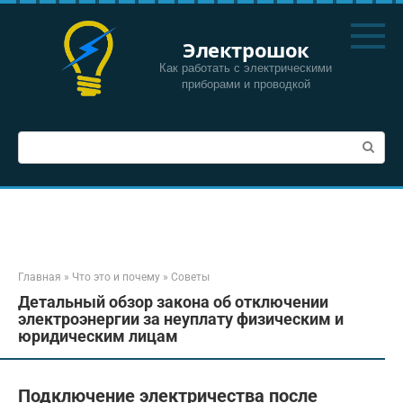
Перейти
к
Электрошок
контенту
Как работать с электрическими
приборами и проводкой
Поиск:
Главная
»
Что это и почему
»
Советы
Детальный обзор закона об отключении
электроэнергии за неуплату физическим и
юридическим лицам
Подключение электричества после