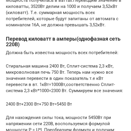
Мощность получилась в ваттах.Переводим значение в
киловатты, 3520Вт делим на 1000 и получаем 3,52кВт
(киловатт). Т.е. суммарная мощность всех
потребителей, которые будут запитаны от автомата с
номиналом 16А, не должна превышать 3,52кВт.
Перевод киловатт в амперы(однофазная сеть
220В)
Должна быть известна мощность всех потребителей:
Стиральная машина 2400 Вт, Сплит-система 2,3 кВт,
микроволновая печь 750 Вт. Теперь нам нужно все
значения перевести в один показатель т.е кВт
перевести в вт. 1кВт=1000Вт,соответственно Сплит-
система 2,3 кВт*1000=2300 Вт. Суммируем все значения:
2400 Вт+2300 Вт+750 Вт=5450 Вт
Для нахождения силы тока, мощности 5450Вт при
напряжении сети 220В, воспользуемся формулой
мощности P = U*I. Преобразуем формулу и получим: