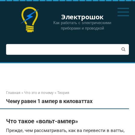
Перейти
к
Электрошок
контенту
Как работать с электрическими
приборами и проводкой
Поиск:
Главная
»
Что это и почему
»
Теория
Чему равен 1 ампер в киловаттах
Что такое «вольт-ампер»
Прежде, чем рассматривать, как ва перевести в ватты,