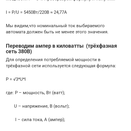
I = P/U = 5450Вт/220В ≈ 24,77А
Мы видим,что номинальный ток выбираемого
автомата должен быть не менее этого значения.
Переводим ампер в киловатты (трёхфазная
сеть 380В)
Для определения потребляемой мощности в
трёхфазной сети используется следующая формула:
P = √3*U*I
где: P – мощность, Вт (ватт);
U – напряжение, В (вольт);
I – сила тока, А (ампер);