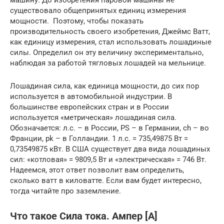
машину. До изобретения паровой машины не
существовало общепринятых единиц измерения
мощности. Поэтому, чтобы показать
производительность своего изобретения, Джеймс Ватт,
как единицу измерения, стал использовать лошадиные
силы. Определил он эту величину экспериментально,
наблюдая за работой тягловых лошадей на мельнице.
Лошадиная сила, как единица мощности, до сих пор
используется в автомобильной индустрии. В
большинстве европейских стран и в России
используется «метрическая» лошадиная сила.
Обозначается: л.с. – в России, PS – в Германии, ch – во
Франции, pk – в Голландии. 1 л.с. = 735,49875 Вт =
0,73549875 кВт. В США существует два вида лошадиных
сил: «котловая» = 9809,5 Вт и «электрическая» = 746 Вт.
Надеемся, этот ответ позволит вам определить,
сколько ватт в киловатте. Если вам будет интересно,
тогда читайте про заземление.
Что такое Сила тока. Ампер [А]