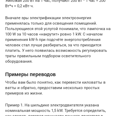
Умножая 200 Вт на 1 час, получают 200 Вт * 1 час = 200
Вт*ч = 0,2 кВт⋅ч.
Вначале эры электрификации электроэнергия
применялась только для освещения помещений.
Пользующиеся этой услугой понимали, что лампочка на
100 W за 10 часов «накрутит» ровно 1 kW. С началом
применения kW⋅h при подсчёте энергопотребления
человек стал лучше разбираться, за что приходится
платить. У него появилась возможность регулировать
траты правильным подбором осветительного
оборудования.
Примеры переводов
Чтобы вам было понятно, как перевести киловатты в
ватты и обратно, предоставим несколько простых
примеров из жизни.
Пример 1. На шильдике электродвигателя указана
номинальная мощность 1,5 kW. Требуется определить,
как сделать перевод мощности данного двигателя в