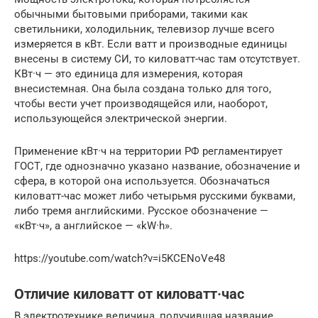
обычными бытовыми приборами, такими как
светильники, холодильник, телевизор лучше всего
измеряется в кВт. Если ватт и производные единицы
внесены в систему СИ, то киловатт-час там отсутствует.
КВт·ч — это единица для измерения, которая
внесистемная. Она была создана только для того,
чтобы вести учет производящейся или, наоборот,
использующейся электрической энергии.
Применение кВт·ч на территории РФ регламентирует
ГОСТ, где однозначно указано название, обозначение и
сфера, в которой она используется. Обозначаться
киловатт-час может либо четырьмя русскими буквами,
либо тремя английскими. Русское обозначение —
«кВт·ч», а английское — «kW·h».
https://youtube.com/watch?v=i5KCENoVe48
Отличие киловатт от киловатт·час
В электротехнике величина, получившая название