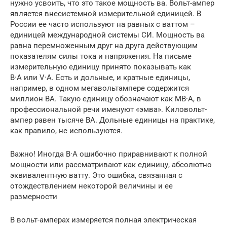
нужно усвоить, что это такое мощность ва. Вольт-ампер
является внесистемной измерительной единицей. В
России ее часто используют на равных с ваттом –
единицей международной системы СИ. Мощность ва
равна перемноженным друг на друга действующим
показателям силы тока и напряжения. На письме
измерительную единицу принято показывать как
В·А или V·A. Есть и дольные, и кратные единицы,
например, в одном мегавольтампере содержится
миллион ВА. Такую единицу обозначают как МВ·А, в
профессиональной речи именуют «эмва». Киловольт-
ампер равен тысяче ВА. Дольные единицы на практике,
как правило, не используются.
Важно! Иногда В·А ошибочно приравнивают к полной
мощности или рассматривают как единицу, абсолютно
эквивалентную ватту. Это ошибка, связанная с
отождествлением некоторой величины и ее
размерности
В вольт-амперах измеряется полная электрическая