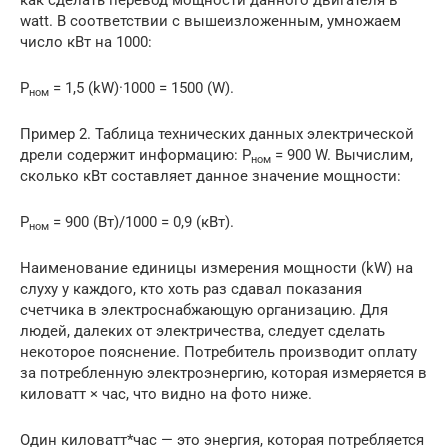
watt. В соответствии с вышеизложенным, умножаем
число кВт на 1000:
P
= 1,5 (kW)·1000 = 1500 (W).
ном
Пример 2. Таблица технических данных электрической
дрели содержит информацию: P
= 900 W. Вычислим,
ном
сколько кВт составляет данное значение мощности:
P
= 900 (Вт)/1000 = 0,9 (кВт).
ном
Наименование единицы измерения мощности (kW) на
слуху у каждого, кто хоть раз сдавал показания
счетчика в электроснабжающую организацию. Для
людей, далеких от электричества, следует сделать
некоторое пояснение. Потребитель производит оплату
за потребленную электроэнергию, которая измеряется в
киловатт × час, что видно на фото ниже.
Один киловатт*час — это энергия, которая потребляется