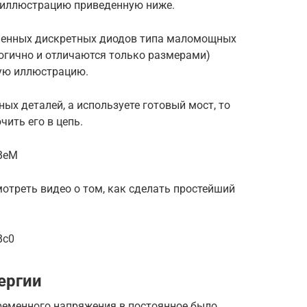
 иллюстрацию приведенную ниже.
еменных дискретных диодов типа маломощных
логично и отличаются только размерами)
ую иллюстрацию.
ных деталей, а используете готовый мост, то
ить его в цепь.
VBeM
отреть видео о том, как сделать простейший
Bc0
ергии
еременного напряжения в постоянное было