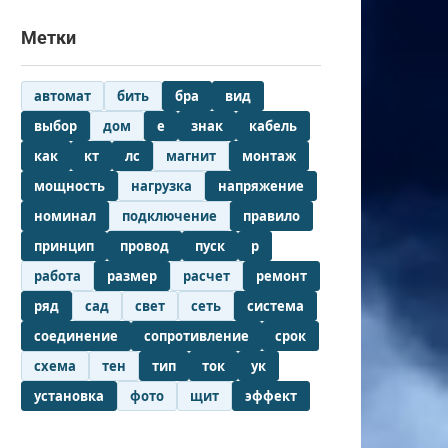
Метки
автомат
бить
бра
вид
выбор
дом
е
знак
кабель
как
кт
лс
магнит
монтаж
мощность
нагрузка
напряжение
номинал
подключение
правило
принцип
провод
пуск
р
работа
размер
расчет
ремонт
ряд
сад
свет
сеть
система
соединение
сопротивление
срок
схема
тен
тип
ток
ук
установка
фото
щит
эффект