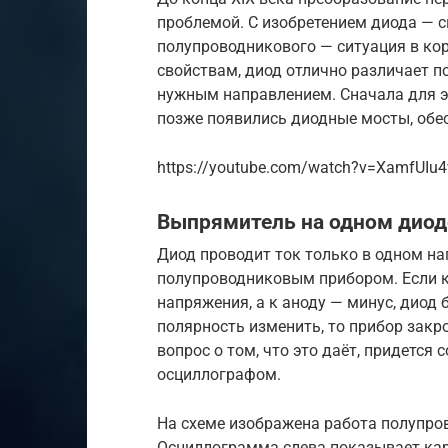
проблемой. С изобретением диода — с
полупроводникового — ситуация в ко
свойствам, диод отлично различает п
нужным направлением. Сначала для э
позже появились диодные мосты, об
https://youtube.com/watch?v=XamfUIu
Выпрямитель на одном диод
Диод проводит ток только в одном на
полупроводниковым прибором. Если к
напряжения, а к аноду — минус, диод 
полярность изменить, то прибор закро
вопрос о том, что это даёт, придется
осциллографом.
На схеме изображена работа полупро
Осциллограмма слева показывает ка