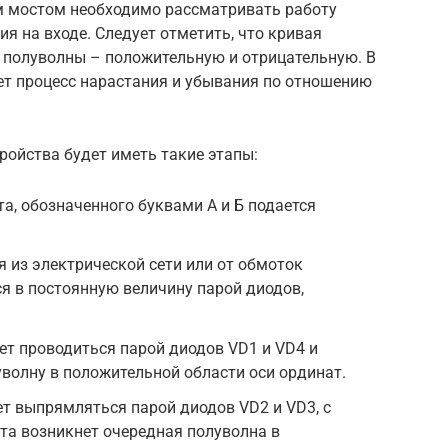
 мостом необходимо рассматривать работу
 на входе. Следует отметить, что кривая
е полуволны – положительную и отрицательную. В
ет процесс нарастания и убывания по отношению
ройства будет иметь такие этапы:
а, обозначенного буквами А и Б подается
 из электрической сети или от обмоток
я в постоянную величину парой диодов,
т проводиться парой диодов VD1 и VD4 и
волну в положительной области оси ординат.
т выпрямляться парой диодов VD2 и VD3, с
та возникнет очередная полуволна в