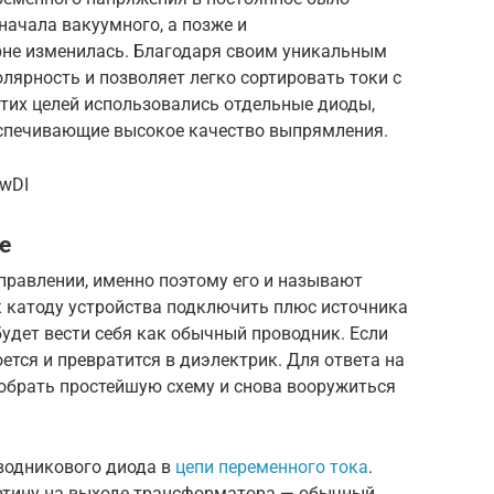
начала вакуумного, а позже и
рне изменилась. Благодаря своим уникальным
олярность и позволяет легко сортировать токи с
тих целей использовались отдельные диоды,
еспечивающие высокое качество выпрямления.
4wDI
е
правлении, именно поэтому его и называют
 катоду устройства подключить плюс источника
будет вести себя как обычный проводник. Если
ется и превратится в диэлектрик. Для ответа на
 собрать простейшую схему и снова вооружиться
водникового диода в
цепи переменного тока
.
ртину на выходе трансформатора — обычный