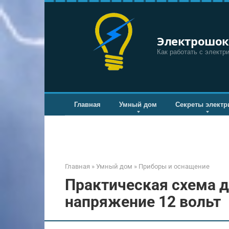
Перейти
к
контенту
Электрошок
Как работать с электр
Главная
Умный дом
Секреты электр
Главная
»
Умный дом
»
Приборы и оснащение
Практическая схема д
напряжение 12 вольт