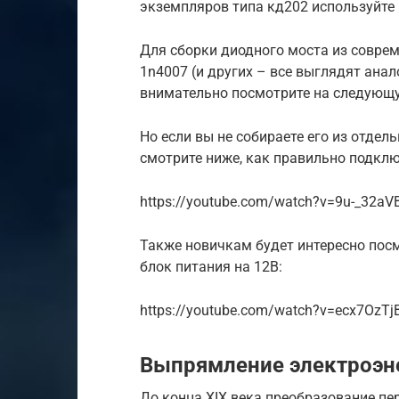
экземпляров типа кд202 используйте
Для сборки диодного моста из совр
1n4007 (и других – все выглядят ана
внимательно посмотрите на следующ
Но если вы не собираете его из отдель
смотрите ниже, как правильно подключ
https://youtube.com/watch?v=9u-_32a
Также новичкам будет интересно посм
блок питания на 12В:
https://youtube.com/watch?v=ecx7OzTj
Выпрямление электроэн
До конца XIX века преобразование п