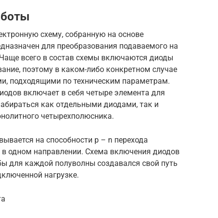
аботы
ектронную схему, собранную на основе
дназначен для преобразования подаваемого на
 Чаще всего в состав схемы включаются диоды
ование, поэтому в каком-либо конкретном случае
и, подходящими по техническим параметрам.
иодов включает в себя четыре элемента для
абираться как отдельными диодами, так и
онолитного четырехполюсника.
ывается на способности p – n перехода
о в одном направлении. Схема включения диодов
бы для каждой полуволны создавался свой путь
дключенной нагрузке.
та