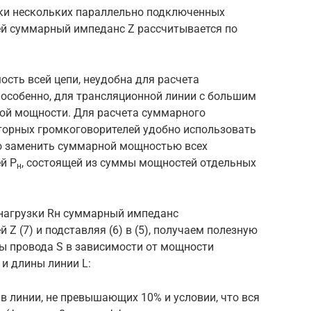
зки нескольких параллельно подключенных
й суммарный импеданс Z рассчитывается по
сть всей цепи, неудобна для расчета
 особенно, для трансляционной линии с большим
ой мощности. Для расчета суммарного
торных громкоговорителей удобно использовать
 заменить суммарной мощностью всех
й P
, состоящей из суммы мощностей отдельных
н
 нагрузки Rн суммарный импеданс
 (7) и подставляя (6) в (5), получаем полезную
 провода S в зависимости от мощности
 и длины линии L:
 в линии, не превышающих 10% и условии, что вся