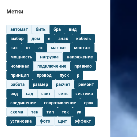
Метки
автомат
бить
бра
вид
выбор
дом
е
знак
кабель
как
кт
лс
магнит
монтаж
мощность
нагрузка
напряжение
номинал
подключение
правило
принцип
провод
пуск
р
работа
размер
расчет
ремонт
ряд
сад
свет
сеть
система
соединение
сопротивление
срок
схема
тен
тип
ток
ук
установка
фото
щит
эффект