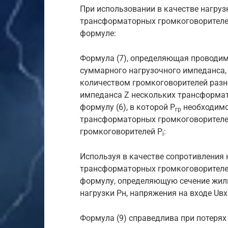
При использовании в качестве нагру
трансформаторных громкоговорителе
формуле:
Формула (7), определяющая проводимо
суммарного нагрузочного импеданса,
количеством громкоговорителей разн
импеданса Z нескольких трансформа
формулу (6), в которой P
необходимо
гр
трансформаторных громкоговорителе
громкоговорителей P
:
i
Используя в качестве сопротивления
трансформаторных громкоговорителей Z
формулу, определяющую сечение жилы
нагрузки Рн, напряжения на входе Uвх
Формула (9) справедлива при потерях