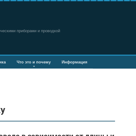
ическими приборами и проводкой
ика
Что это и почему
Информация
ку