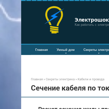
Перейти
к
контенту
Электрошок
Как работать с электр
Главная
Умный дом
Секреты электр
Главная
»
Секреты электрика
»
Кабели и провода
Сечение кабеля по то