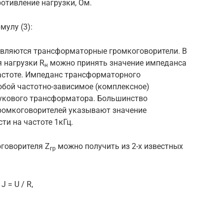
отивление нагрузки, Ом.
улу (3):
являются трансформаторные громкоговорители. В
я нагрузки R
можно принять значение импеданса
н
астоте. Импеданс трансформаторного
обой частотно-зависимое (комплексное)
укового трансформатора. Большинство
ромкоговорителей указывают значение
и на частоте 1кГц.
говорителя Z
можно получить из 2-х известных
гр
 = U / R,