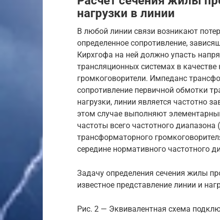
Расчет сечения жилы пр
нагрузки в линии
В любой линии связи возникают потер
определенное сопротивление, зависяще
Кирхгофа на ней должно упасть напр
трансляционных системах в качестве
громкоговорители. Импеданс трансфо
сопротивление первичной обмотки тр
нагрузки, линии является частотно з
этом случае выполняют элементарный
частоты всего частотного диапазона
трансформаторного громкоговорителя
середине нормативного частотного диа
Задачу определения сечения жилы про
известное представление линии и нагру
Рис. 2 — Эквивалентная схема подклю