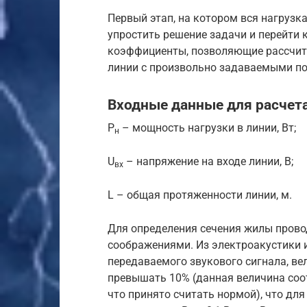
Первый этап, на котором вся нагрузка
упростить решение задачи и перейти 
коэффициенты, позволяющие рассчит
линии с произвольно задаваемыми по
Входные данные для расчета
Р
– мощность нагрузки в линии, Вт;
н
U
– напряжение на входе линии, В;
вх
L – общая протяженности линии, м.
Для определения сечения жилы прово
соображениями. Из электроакустики и
передаваемого звукового сигнала, ве
превышать 10% (данная величина соо
что принято считать нормой), что для 