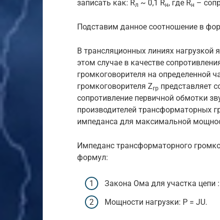
записать как: R
~ 0,1 R
, где R
– сопр
л
н
н
Подставим данное соотношение в форм
В трансляционных линиях нагрузкой 
этом случае в качестве сопротивлени
громкоговорителя на определенной ч
громкоговорителя Z
представляет с
гр
сопротивление первичной обмотки зв
производителей трансформаторных г
импеданса для максимальной мощност
Импеданс трансформаторного громко
формул:
Закона Ома для участка цепи : J
Мощности нагрузки: P = JU.