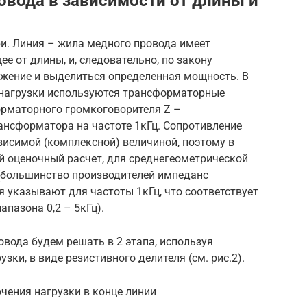
овода в зависимости от длины и
и. Линия – жила медного провода имеет
е от длины, и, следовательно, по закону
яжение и выделиться определенная мощность. В
 нагрузки используются трансформаторные
рматорного громкоговорителя Z –
ансформатора на частоте 1кГц. Сопротивление
ависимой (комплексной) величиной, поэтому в
 оценочный расчет, для среднегеометрической
 (большинство производителей импеданс
 указывают для частоты 1кГц, что соответствует
пазона 0,2 – 5кГц).
вода будем решать в 2 этапа, используя
зки, в виде резистивного делителя (см. рис.2).
чения нагрузки в конце линии