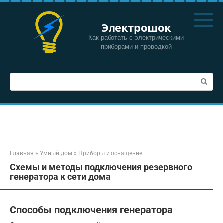
Перейти
к
Электрошок
контенту
Как работать с электрическими
приборами и проводкой
Поиск:
Главная
»
Умный дом
»
Приборы и оснащение
Схемы и методы подключения резервного
генератора к сети дома
Способы подключения генератора