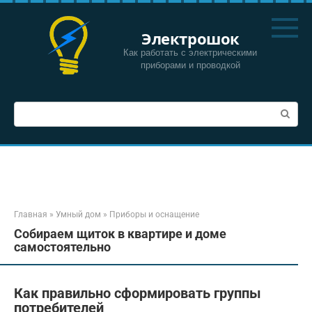
Перейти
к
Электрошок
контенту
Как работать с электрическими
приборами и проводкой
Поиск:
Главная
»
Умный дом
»
Приборы и оснащение
Собираем щиток в квартире и доме
самостоятельно
Как правильно сформировать группы
потребителей