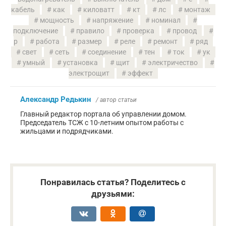
кабель
как
киловатт
кт
лс
монтаж
мощность
напряжение
номинал
подключение
правило
проверка
провод
р
работа
размер
реле
ремонт
ряд
свет
сеть
соединение
тен
ток
ук
умный
установка
щит
электричество
электрощит
эффект
Александр Редькин
/ автор статьи
Главный редактор портала об управлении домом.
Председатель ТСЖ с 10-летним опытом работы с
жильцами и подрядчиками.
Понравилась статья? Поделитесь с
друзьями: