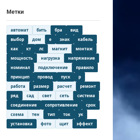
Метки
автомат
бить
бра
вид
выбор
дом
е
знак
кабель
как
кт
лс
магнит
монтаж
мощность
нагрузка
напряжение
номинал
подключение
правило
принцип
провод
пуск
р
работа
размер
расчет
ремонт
ряд
сад
свет
сеть
система
соединение
сопротивление
срок
схема
тен
тип
ток
ук
установка
фото
щит
эффект