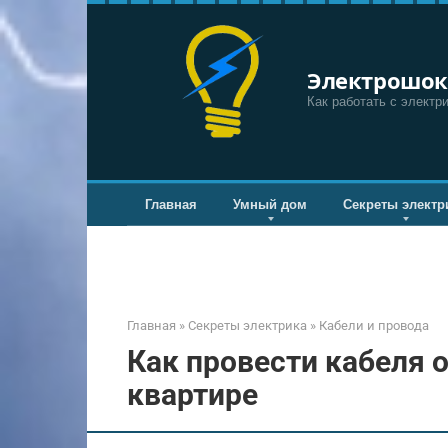
Перейти
к
контенту
Электрошок
Как работать с электр
Главная
Умный дом
Секреты электр
Главная
»
Секреты электрика
»
Кабели и провода
Как провести кабеля о
квартире