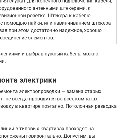
ния служат для конечного подключения кабеля,
борудованного антенными штекерами, к
левизионной розетке. Штекера к кабелю
с помощью пайки, или навинчиванием штекера
авая при этом достаточно надежное, хорошо
соединение элементов.
блениями и выбрав нужный кабель, можно
ми.
онта электрики
ремонта электропроводки — замена старых
т не всегда проводится во всех комнатах
водку в квартире поэтапно. Потолочная разводка
линии в типовых квартирах проходят на
асположены горизонтально. Допустим, вы