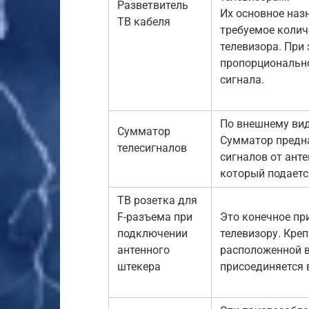
Разветвитель
Их основное наз
ТВ кабеля
требуемое коли
телевизора. При
пропорционально
сигнала.
По внешнему вид
Сумматор
Сумматор предн
телесигналов
сигналов от анте
который подаетс
ТВ розетка для
F-разъема при
Это конечное пр
подключении
телевизору. Креп
антенного
расположенной в 
штекера
присоединяется