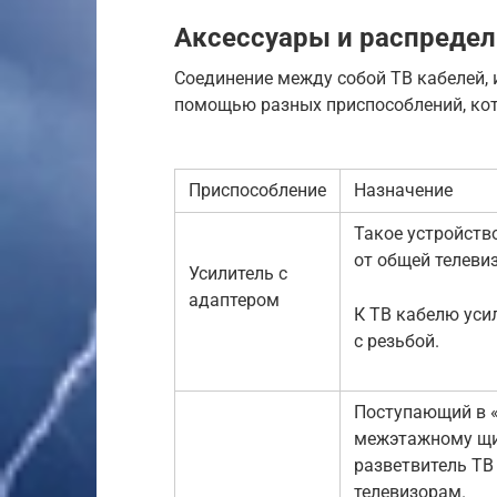
Аксессуары и распредел
Соединение между собой ТВ кабелей, 
помощью разных приспособлений, кот
Приспособление
Назначение
Такое устройств
от общей телеви
Усилитель с
адаптером
К ТВ кабелю уси
с резьбой.
Поступающий в «
межэтажному щит
разветвитель ТВ
телевизорам.