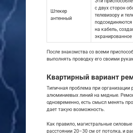
Эти приспособле
с двух сторон о
Штекер
телевизору и те
антенный
подсоединяются 
на кабель, созд
экранированное 
После знакомства со всеми приспосо
выполнять проводку его своими рука
Квартирный вариант рем
Типичная проблема при организации 
алюминиевых линий на медные. Ремон
одновременно, есть смысл менять про
дает такую возможность.
Как правило, магистральные силовые 
расстоянии 20–30 см от потолка, и р