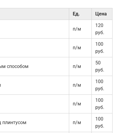
Ед.
Цена
120
п/м
руб.
100
п/м
руб.
50
тым способом
п/м
руб.
100
м
п/м
руб.
100
п/м
руб.
100
д плинтусом
п/м
руб.