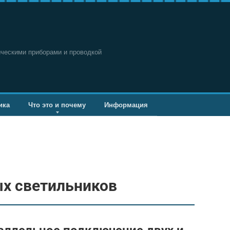
ическими приборами и проводкой
ика
Что это и почему
Информация
х светильников