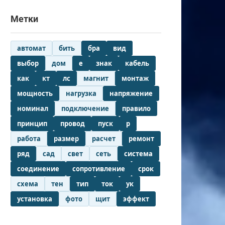
Метки
автомат
бить
бра
вид
выбор
дом
е
знак
кабель
как
кт
лс
магнит
монтаж
мощность
нагрузка
напряжение
номинал
подключение
правило
принцип
провод
пуск
р
работа
размер
расчет
ремонт
ряд
сад
свет
сеть
система
соединение
сопротивление
срок
схема
тен
тип
ток
ук
установка
фото
щит
эффект