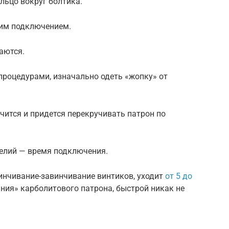
льцо вокруг болтика.
щим подключением.
аются.
процедурами, изначально одеть «жопку» от
учится и придется перекручивать патрон по
елий — время подключения.
винчивание-завинчивание винтиков, уходит
от 5 до
ния» карболитового патрона, быстрой никак не