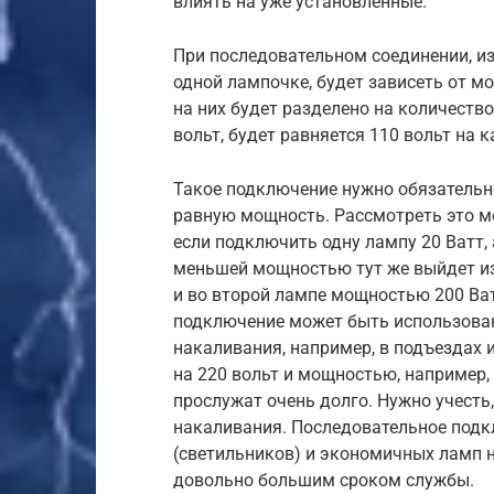
влиять на уже установленные.
При последовательном соединении, из
одной лампочке, будет зависеть от м
на них будет разделено на количеств
вольт, будет равняется 110 вольт на 
Такое подключение нужно обязательн
равную мощность. Рассмотреть это м
если подключить одну лампу 20 Ватт, а
меньшей мощностью тут же выйдет из с
и во второй лампе мощностью 200 Ватт
подключение может быть использован
накаливания, например, в подъездах 
на 220 вольт и мощностью, например, 
прослужат очень долго. Нужно учесть
накаливания. Последовательное подк
(светильников) и экономичных ламп н
довольно большим сроком службы.