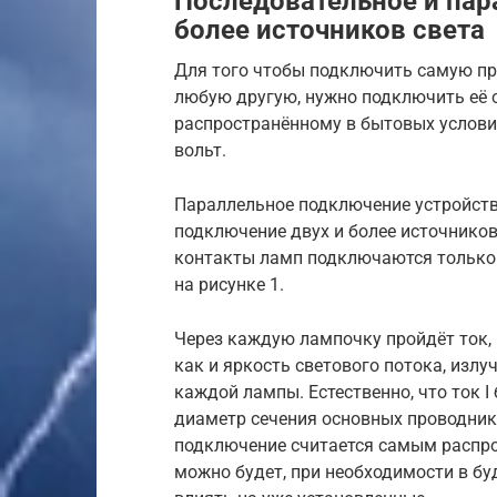
Последовательное и пар
более источников света
Для того чтобы подключить самую пр
любую другую, нужно подключить её о
распространённому в бытовых услов
вольт.
Параллельное подключение устройств
подключение двух и более источников 
контакты ламп подключаются только к
на рисунке 1.
Через каждую лампочку пройдёт ток, 
как и яркость светового потока, излу
каждой лампы. Естественно, что ток I
диаметр сечения основных проводнико
подключение считается самым распро
можно будет, при необходимости в бу