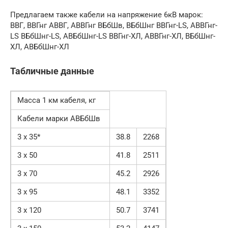
Предлагаем также кабели на напряжение 6кВ марок:
ВВГ, ВВГнг АВВГ, АВВГнг ВБбШв, ВБбШнг ВВГнг-LS, АВВГнг-
LS ВБбШнг-LS, АВБбШнг-LS ВВГнг-ХЛ, АВВГнг-ХЛ, ВБбШнг-
ХЛ, АВБбШнг-ХЛ
Табличные данные
Масса 1 км кабеля, кг
Кабели марки АВБбШв
3 x 35*
38.8
2268
3 x 50
41.8
2511
3 x 70
45.2
2926
3 x 95
48.1
3352
3 x 120
50.7
3741