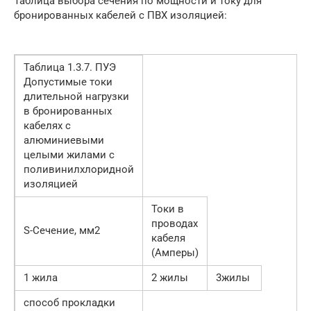
Таблица выбора сечения по мощности и току для
бронированных кабелей с ПВХ изоляцией:
Таблица 1.3.7. ПУЭ
Допустимые токи
длительной нагрузки
в бронированных
кабелях с
алюминиевыми
целыми жилами с
поливинилхлоридной
изоляцией
Токи в
проводах
S-Сечение, мм2
кабеля
(Амперы)
1 жила
2 жилы
3жилы
способ прокладки