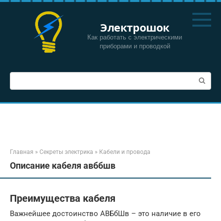
Перейти
к
Электрошок
контенту
Как работать с электрическими
приборами и проводкой
Поиск:
Главная
»
Секреты электрика
»
Кабели и провода
Описание кабеля авббшв
Преимущества кабеля
Важнейшее достоинство АВБбШв – это наличие в его