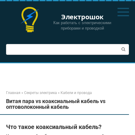
Перейти
к
Электрошок
контенту
Как работать с электрическими
приборами и проводкой
Поиск:
Главная
»
Секреты электрика
»
Кабели и провода
Витая пара vs коаксиальный кабель vs
оптоволоконный кабель
Что такое коаксиальный кабель?