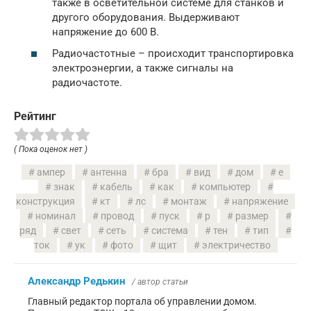
также в осветительной системе для станков и
другого оборудования. Выдерживают
напряжение до 600 В.
Радиочастотные – происходит транспортировка
электроэнергии, а также сигналы на
радиочастоте.
Рейтинг
( Пока оценок нет )
ампер
антенна
бра
вид
дом
е
знак
кабель
как
компьютер
конструкция
кт
лс
монтаж
напряжение
номинал
провод
пуск
р
размер
ряд
свет
сеть
система
тен
тип
ток
ук
фото
щит
электричество
Александр Редькин
/ автор статьи
Главный редактор портала об управлении домом.