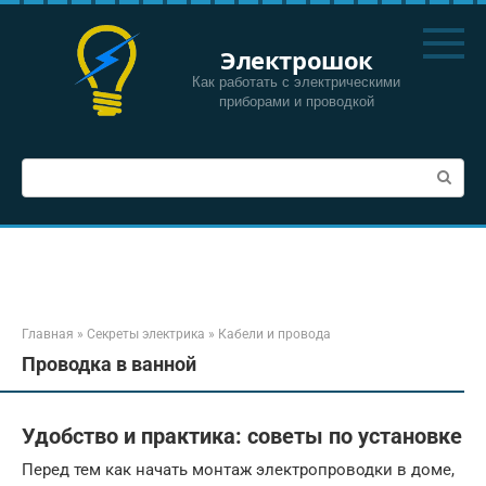
Перейти
к
Электрошок
контенту
Как работать с электрическими
приборами и проводкой
Поиск:
Главная
»
Секреты электрика
»
Кабели и провода
Проводка в ванной
Удобство и практика: советы по установке
Перед тем как начать монтаж электропроводки в доме,