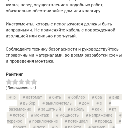
жилья, перед осуществлением подобных работ,
обязательно обесточивайте дом или квартиру.
Инструменты, которые используются должны быть
исправными. Не применяйте кабель с поврежденной
изоляцией или сильно изогнутый.
Соблюдайте технику безопасности и руководствуйтесь
справочными материалами, во время разработки схемы
и проведения монтажа.
Рейтинг
( Пока оценок нет )
ip
автомат
бить
бойлер
бра
вид
выбор
выключатель
дом
е
заземление
защитный
кабель
как
кт
лоток
монтаж
мощность
напряжение
перенос
подключение
потенциал
провод
проект
пуск
р
работа
размер