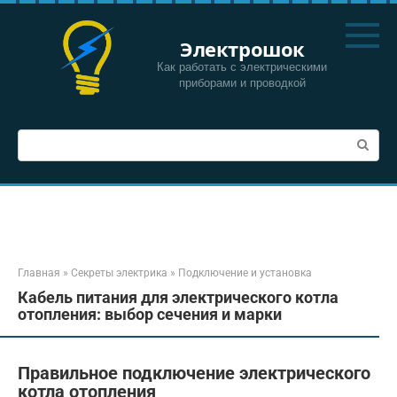
Перейти
к
Электрошок
контенту
Как работать с электрическими
приборами и проводкой
Поиск:
Главная
»
Секреты электрика
»
Подключение и установка
Кабель питания для электрического котла
отопления: выбор сечения и марки
Правильное подключение электрического
котла отопления