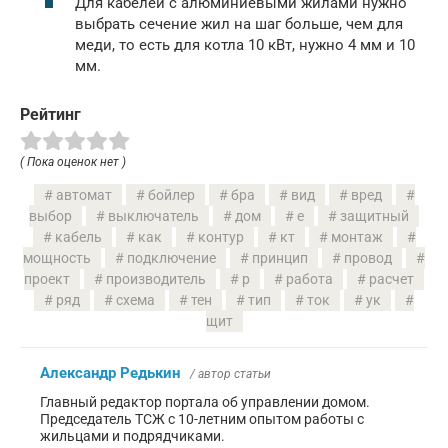
Для кабелей с алюминиевыми жилами нужно
выбрать сечение жил на шаг больше, чем для
меди, то есть для котла 10 кВт, нужно 4 мм и 10
мм.
Рейтинг
( Пока оценок нет )
автомат
бойлер
бра
вид
вред
выбор
выключатель
дом
е
защитный
кабель
как
контур
кт
монтаж
мощность
подключение
принцип
провод
проект
производитель
р
работа
расчет
ряд
схема
тен
тип
ток
ук
щит
Александр Редькин
/ автор статьи
Главный редактор портала об управлении домом.
Председатель ТСЖ с 10-летним опытом работы с
жильцами и подрядчиками.