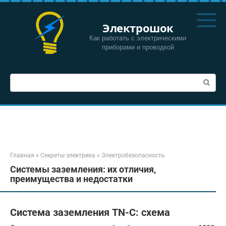
Перейти
к
Электрошок
контенту
Как работать с электрическими
приборами и проводкой
Поиск:
Главная
»
Секреты электрика
»
Электробезопасность
Системы заземления: их отличия,
преимущества и недостатки
Система заземления TN-C: схема