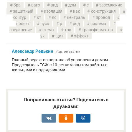
бра
ваго
вид
дом
е
заземление
защитный
изоляция
как
конструкция
контур
кт
лс
нейтраль
провод
проект
пуск
р
ряд
система
соединение
схема
ток
трансформатор
ук
щит
эффект
Александр Редькин
/ автор статьи
Главный редактор портала об управлении домом.
Председатель ТСЖ с 10-летним опытом работы с
жильцами и подрядчиками.
Понравилась статья? Поделитесь с
друзьями: