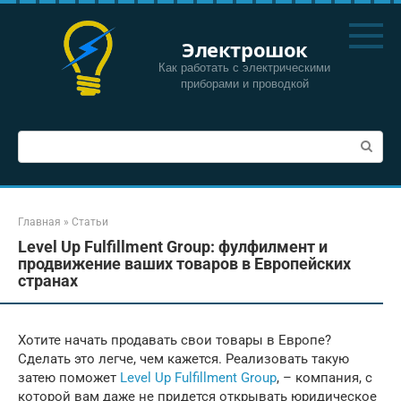
Перейти
к
Электрошок
контенту
Как работать с электрическими
приборами и проводкой
Поиск:
Главная
»
Статьи
Level Up Fulfillment Group: фулфилмент и
продвижение ваших товаров в Европейских
странах
Хотите начать продавать свои товары в Европе?
Сделать это легче, чем кажется. Реализовать такую
затею поможет
Level Up Fulfillment Group
, – компания, с
которой вам даже не придется открывать юридическое