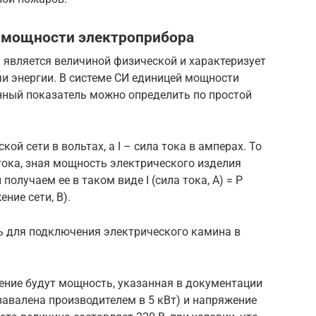
о мощности электроприбора
 является величиной физической и характеризует
и энергии. В системе СИ единицей мощности
нный показатель можно определить по простой
ской сети в вольтах, а I – сила тока в амперах. То
 тока, зная мощность электрического изделия
олучаем ее в таком виде I (сила тока, А) = Р
ение сети, В).
ь для подключения электрического камина в
ие будут мощность, указанная в документации
завалена производителем в 5 кВт) и напряжение