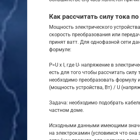
Как рассчитать силу тока п
Мощность электрического устройства
скорость преобразования или передач
принят ватт. Для однофазной сети да
формуле:
Р=U x I, где U- напряжение в электриче
есть для того чтобы рассчитать силу
необходимо преобразовать формулу и п
(мощность устройства, Вт) / U (напряж
Задача: необходимо подобрать кабел
частном доме.
Исходными данными имеющими значен
на электрокамин (условимся что она 