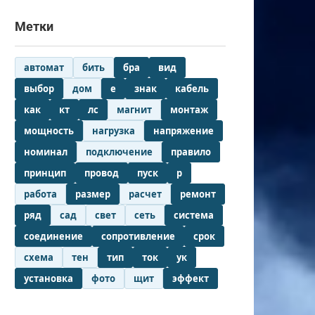
Метки
автомат
бить
бра
вид
выбор
дом
е
знак
кабель
как
кт
лс
магнит
монтаж
мощность
нагрузка
напряжение
номинал
подключение
правило
принцип
провод
пуск
р
работа
размер
расчет
ремонт
ряд
сад
свет
сеть
система
соединение
сопротивление
срок
схема
тен
тип
ток
ук
установка
фото
щит
эффект