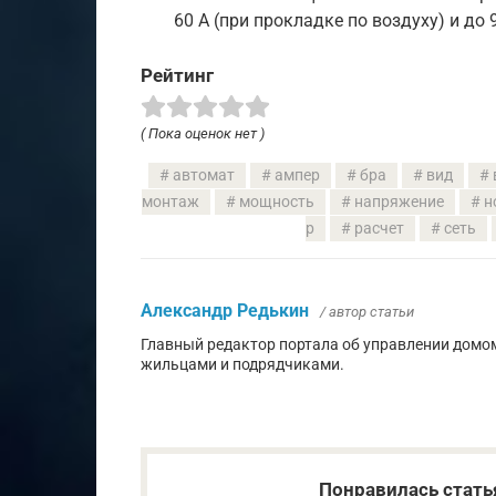
60 А (при прокладке по воздуху) и до 
Рейтинг
( Пока оценок нет )
автомат
ампер
бра
вид
монтаж
мощность
напряжение
н
р
расчет
сеть
Александр Редькин
/ автор статьи
Главный редактор портала об управлении домо
жильцами и подрядчиками.
Понравилась стать