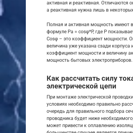
активная и реактивная. Отличаются о
а реактивная нужна лишь в некоторы
Полная и активная мощность имеют в
формуле Ра = cosφ*P, где Р показыва
Cosφ – это коэффициент мощности. О
величина уже указана сзади корпуса 
коэффициент мощности и величину а
мощность бытовых электроприборов.
Как рассчитать силу ток
электрической цепи
При монтаже электрической проводки
условиях необходимо правильно рассч
очередь для правильного подбора сеч
проводника будет ниже необходимого,
может привести к оплавлению изоляц
большинстве случаев является причи