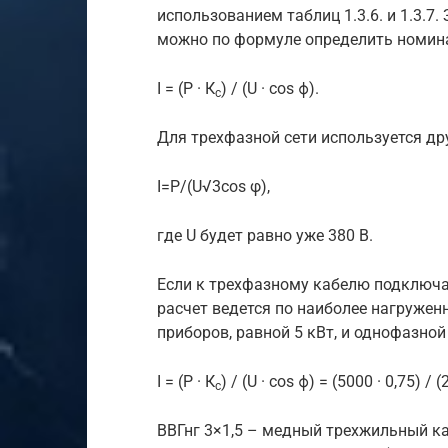
использованием таблиц 1.3.6. и 1.3.
можно по формуле определить номина
I = (P · К
) / (U · cos ϕ).
с
Для трехфазной сети используется др
I=P/(U√3cos φ),
где U будет равно уже 380 В.
Если к трехфазному кабелю подключа
расчет ведется по наиболее нагруже
приборов, равной 5 кВт, и однофазной
I = (P · К
) / (U · cos ϕ) = (5000 · 0,75) /
с
BBГнг 3×1,5 – медный трехжильный каб