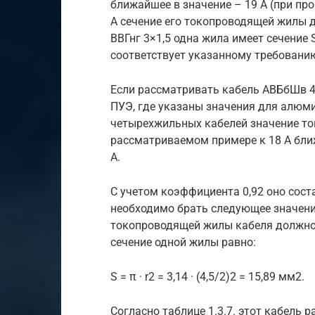
ближайшее в значение – 19 А (при про
А сечение его токопроводящей жилы д
BBГнг 3×1,5 одна жила имеет сечение S =
соответствует указанному требовани
Если рассматривать кабель ABБбШв 4×
ПУЭ, где указаны значения для алюми
четырехжильных кабелей значение то
рассматриваемом примере к 18 А ближ
А.
С учетом коэффициента 0,92 оно соста
необходимо брать следующее значение
токопроводящей жилы кабеля должно 
сечение одной жилы равно:
S = π · r2 = 3,14 · (4,5/2)2 = 15,89 мм2.
Согласно таблице 1.3.7. этот кабель