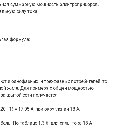
7. Зная суммарную мощность электроприборов,
льную силу тока:
угая формула:
ют и однофазных, и трехфазных потребителей, то
нной жиле. Для примера с общей мощностью
 закрытой сети получается:
 (220 · 1) = 17,05 А, при округлении 18 А.
ель. По таблице 1.3.6. для силы тока 18 А