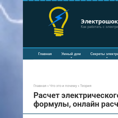
Перейти
к
контенту
Электрошок
Как работать с электр
Главная
Умный дом
Секреты электр
Главная
»
Что это и почему
»
Теория
Расчет электрическог
формулы, онлайн расч