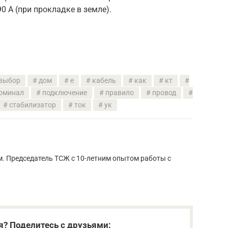
90 А (при прокладке в земле).
выбор
дом
е
кабель
как
кт
оминал
подключение
правило
провод
стабилизатор
ток
ук
м. Председатель ТСЖ с 10-летним опытом работы с
я? Поделитесь с друзьями: