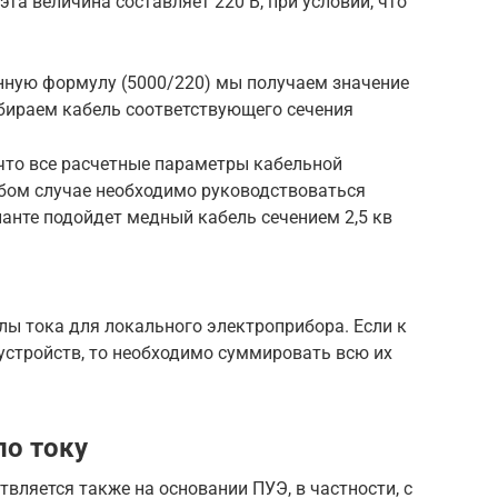
эта величина составляет 220 В, при условии, что
нную формулу (5000/220) мы получаем значение
выбираем кабель соответствующего сечения
что все расчетные параметры кабельной
бом случае необходимо руководствоваться
анте подойдет медный кабель сечением 2,5 кв
лы тока для локального электроприбора. Если к
устройств, то необходимо суммировать всю их
по току
твляется также на основании ПУЭ, в частности, с