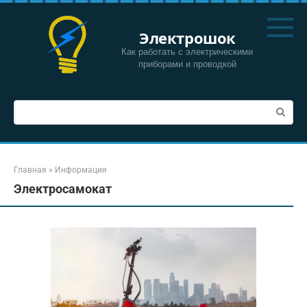
Перейти
к
Электрошок
контенту
Как работать с электрическими
приборами и проводкой
Поиск:
Главная
»
Информация
Электросамокат