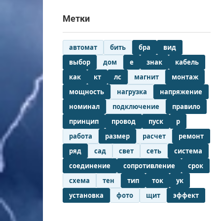
Метки
автомат
бить
бра
вид
выбор
дом
е
знак
кабель
как
кт
лс
магнит
монтаж
мощность
нагрузка
напряжение
номинал
подключение
правило
принцип
провод
пуск
р
работа
размер
расчет
ремонт
ряд
сад
свет
сеть
система
соединение
сопротивление
срок
схема
тен
тип
ток
ук
установка
фото
щит
эффект