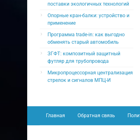
поставки экологичных технологий
Опорные кран-балки: устройство и
применение
Программа trade-in: как выгодно
обменять старый автомобиль
ЗГФТ: композитный защитный
футляр для трубопровода
Микропроцессорная централизация
стрелок и сигналов МПЦ-И
Главная
Обратная связь
Поли