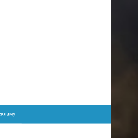
екламу