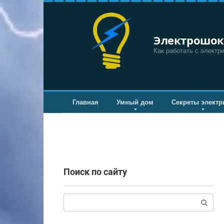
Перейти
к
контенту
Электрошок
Как работать с электр
Главная
Умный дом
Секреты электр
Поиск по сайту
Поиск: