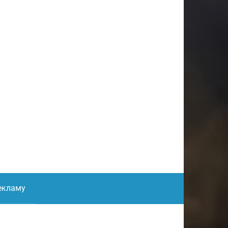
екламу