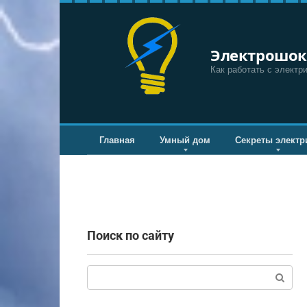
Перейти
к
контенту
Электрошок
Как работать с электр
Главная
Умный дом
Секреты электр
Поиск по сайту
Поиск: