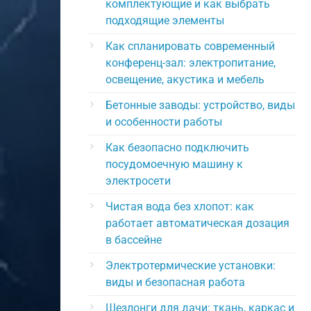
комплектующие и как выбрать
подходящие элементы
Как спланировать современный
конференц-зал: электропитание,
освещение, акустика и мебель
Бетонные заводы: устройство, виды
и особенности работы
Как безопасно подключить
посудомоечную машину к
электросети
Чистая вода без хлопот: как
работает автоматическая дозация
в бассейне
Электротермические установки:
виды и безопасная работа
Шезлонги для дачи: ткань, каркас и