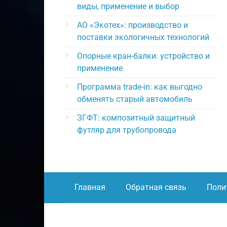
виды, применение и выбор
АО «Экотех»: производство и
поставки экологичных технологий
Опорные кран-балки: устройство и
применение
Программа trade-in: как выгодно
обменять старый автомобиль
ЗГФТ: композитный защитный
футляр для трубопровода
Главная
Обратная связь
Поли