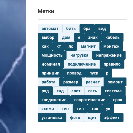
Метки
автомат
бить
бра
вид
выбор
дом
е
знак
кабель
как
кт
лс
магнит
монтаж
мощность
нагрузка
напряжение
номинал
подключение
правило
принцип
провод
пуск
р
работа
размер
расчет
ремонт
ряд
сад
свет
сеть
система
соединение
сопротивление
срок
схема
тен
тип
ток
ук
установка
фото
щит
эффект