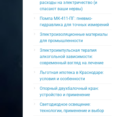
расходы на электричество (и
спасают ваши нервы)
Помпа МК-411-ПГ: пневмо-
гидравлика для точных измерений
Электроизоляционные материалы
для промышленности
Электроимпульсная терапия
алкогольной зависимости:
современный взгляд на лечение
Льготная ипотека в Краснодаре:
условия и особенности
Опорный двухбалочный кран:
устройство и применение
Светодиодное освещение:
технологии, применение и выбор