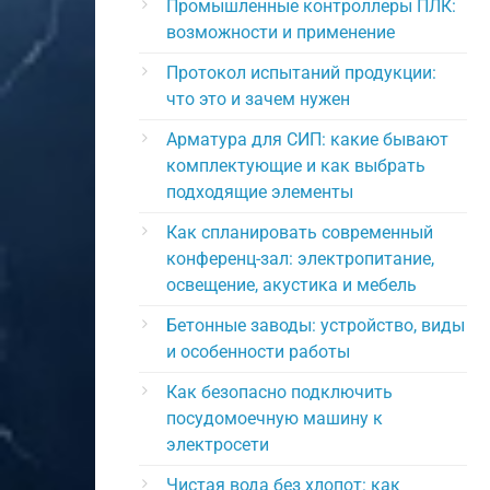
Промышленные контроллеры ПЛК:
возможности и применение
Протокол испытаний продукции:
что это и зачем нужен
Арматура для СИП: какие бывают
комплектующие и как выбрать
подходящие элементы
Как спланировать современный
конференц-зал: электропитание,
освещение, акустика и мебель
Бетонные заводы: устройство, виды
и особенности работы
Как безопасно подключить
посудомоечную машину к
электросети
Чистая вода без хлопот: как