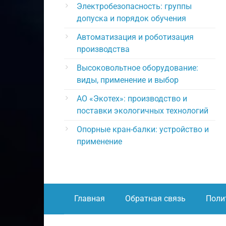
Электробезопасность: группы
допуска и порядок обучения
Автоматизация и роботизация
производства
Высоковольтное оборудование:
виды, применение и выбор
АО «Экотех»: производство и
поставки экологичных технологий
Опорные кран-балки: устройство и
применение
Главная
Обратная связь
Поли