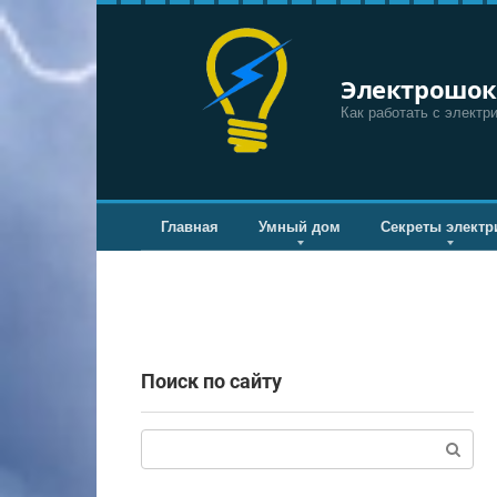
Перейти
к
контенту
Электрошок
Как работать с электр
Главная
Умный дом
Секреты электр
Поиск по сайту
Поиск: