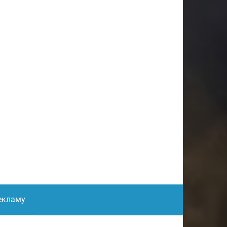
екламу