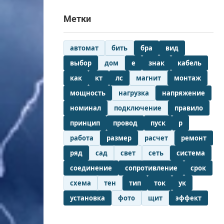
Метки
автомат
бить
бра
вид
выбор
дом
е
знак
кабель
как
кт
лс
магнит
монтаж
мощность
нагрузка
напряжение
номинал
подключение
правило
принцип
провод
пуск
р
работа
размер
расчет
ремонт
ряд
сад
свет
сеть
система
соединение
сопротивление
срок
схема
тен
тип
ток
ук
установка
фото
щит
эффект