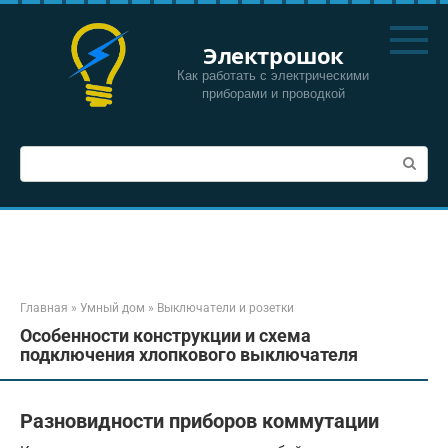
Перейти
к
Электрошок
контенту
Как работать с электрическими
приборами и проводкой
Поиск:
Главная
»
Умный дом
»
Выключатели и розетки
Особенности конструкции и схема
подключения хлопкового выключателя
Разновидности приборов коммутации