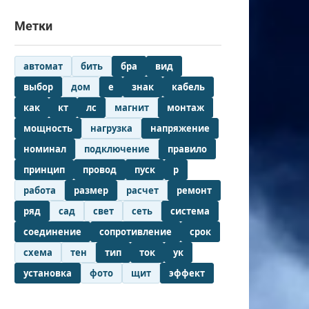
Метки
автомат
бить
бра
вид
выбор
дом
е
знак
кабель
как
кт
лс
магнит
монтаж
мощность
нагрузка
напряжение
номинал
подключение
правило
принцип
провод
пуск
р
работа
размер
расчет
ремонт
ряд
сад
свет
сеть
система
соединение
сопротивление
срок
схема
тен
тип
ток
ук
установка
фото
щит
эффект