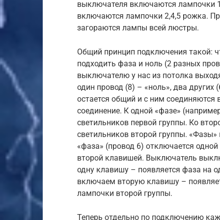
выключателя включаются лампочки 1
включаются лампочки 2,4,5 рожка. П
загораются лампы всей люстры.
Общий принцип подключения такой: ч
подходить фаза и ноль (2 разных про
выключателю у нас из потолка выходя
один провод (8) – «ноль», два других 
остается общий и с ним соединяются 
соединение. К одной «фазе» (наприм
светильников первой группы. Ко втор
светильников второй группы. «Фазы»
«фаза» (провод 6) отключается одной
второй клавишей. Выключатель выклю
одну клавишу – появляется фаза на о
включаем вторую клавишу – появляет
лампочки второй группы.
Теперь отдельно по подключению каж