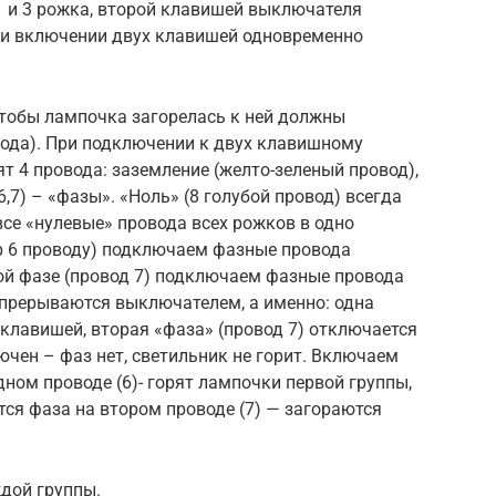
 и 3 рожка, второй клавишей выключателя
ри включении двух клавишей одновременно
тобы лампочка загорелась к ней должны
вода). При подключении к двух клавишному
т 4 провода: заземление (желто-зеленый провод),
(6,7) – «фазы». «Ноль» (8 голубой провод) всегда
все «нулевые» провода всех рожков в одно
ер 6 проводу) подключаем фазные провода
ой фазе (провод 7) подключаем фазные провода
 прерываются выключателем, а именно: одна
 клавишей, вторая «фаза» (провод 7) отключается
чен – фаз нет, светильник не горит. Включаем
дном проводе (6)- горят лампочки первой группы,
ся фаза на втором проводе (7) — загораются
дой группы.