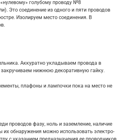
 «нулевому» голубому проводу №8
и). Это соединение из одного и пяти проводов
юстре. Изолируем место соединения. В
в.
ильника. Аккуратно укладываем провода в
 закручиваем нижнюю декоративную гайку.
лементы, плафоны и лампочки пока на место не
еди проводов фазу, ноль и заземление, наличие
ты их обнаружения можно использовать электро-
тру с указанием предназначения ее проводников