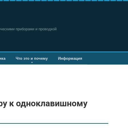
ическими приборами и проводкой
ика
Что это и почему
Информация
ру к одноклавишному