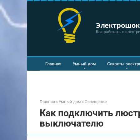
Перейти
к
контенту
Электрошок
Как работать с электр
Главная
Умный дом
Секреты электр
Главная
»
Умный дом
»
Освещение
Как подключить люст
выключателю