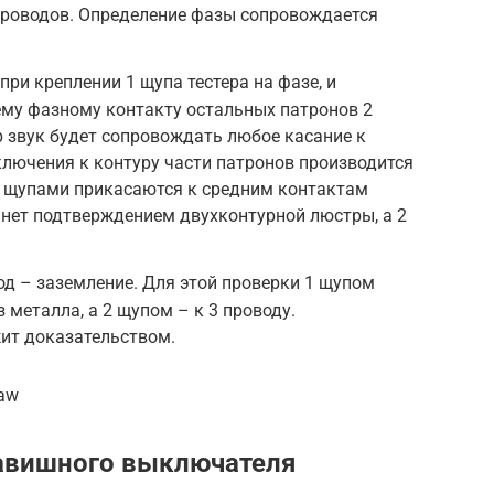
 проводов. Определение фазы сопровождается
ри креплении 1 щупа тестера на фазе, и
ему фазному контакту остальных патронов 2
р звук будет сопровождать любое касание к
ключения к контуру части патронов производится
го щупами прикасаются к средним контактам
танет подтверждением двухконтурной люстры, а 2
од – заземление. Для этой проверки 1 щупом
 металла, а 2 щупом – к 3 проводу.
ит доказательством.
uaw
авишного выключателя