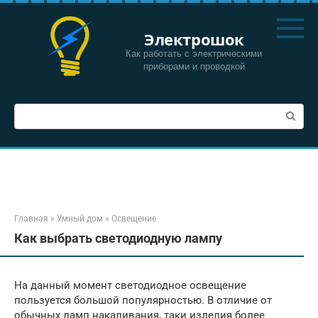
Перейти
к
Электрошок
контенту
Как работать с электрическими
приборами и проводкой
Поиск:
Главная
»
Умный дом
»
Освещение
Как выбрать светодиодную лампу
На данный момент светодиодное освещение
пользуется большой популярностью. В отличие от
обычных ламп накаливания, таки изделия более