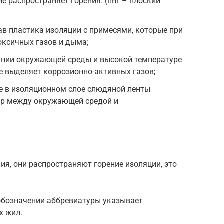
е распространяет горения. (пнг – плоский
тав пластика изоляции с примесями, которые при
оксичных газов и дыма;
ании окружающей среды и высокой температуре
е выделяет коррозионно-активных газов;
е в изоляционном слое слюдяной ленты
ер между окружающей средой и
ия, они распространяют горение изоляции, это
обозначении аббревиатуры указывает
х жил.