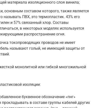
щей материала изоляционного слоя винила;
и, основным составом которого, также является
о называть ПВХ, это термопластик. 43% его
тилен и 57% связанный хлор. Составы
тличаться, в некоторых моделях используется
окирующими распространение огня.
лочка токопроводящих проводов не имеет
абель называют голый, не имеющий защиты от
твий.
жесткой монолитной или гибкой многожильной
ластиковой изоляции:
обавленное буквенное обозначение «пнг»
ся прокладывать в составе группы кабелей других