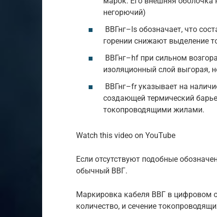
марок. Его внешняя оболочка н
негорючий)
ВВГнг–ls обозначает, что сос
горении снижают выделение т
ВВГнг–hf при сильном возгор
изоляционный слой выгорая, н
ВВГнг–fr указывает на наличи
создающей термический барь
токопроводящими жилами.
Watch this video on YouTube
Если отсутствуют подобные обозначен
обычный ВВГ.
Маркировка кабеля ВВГ в цифровом 
количество, и сечение токопроводящи