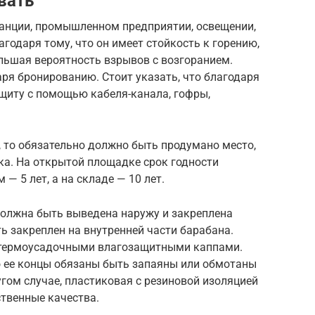
вать
танции, промышленном предприятии, освещении,
агодаря тому, что он имеет стойкость к горению,
ольшая вероятность взрывов с возгоранием.
ря бронированию. Стоит указать, что благодаря
щиту с помощью кабеля-канала, гофры,
 то обязательно должно быть продумано место,
ка. На открытой площадке срок годности
 — 5 лет, а на складе — 10 лет.
должна быть выведена наружу и закреплена
 закреплен на внутренней части барабана.
 термоусадочными влагозащитными каппами.
о ее концы обязаны быть запаяны или обмотаны
гом случае, пластиковая с резиновой изоляцией
ственные качества.