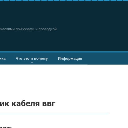
ическими приборами и проводкой
ика
Что это и почему
Информация
ик кабеля ввг