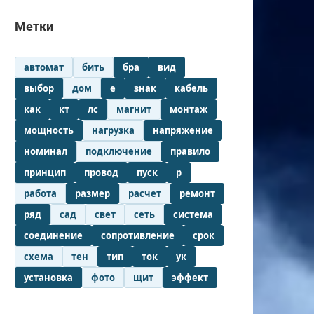
Метки
автомат
бить
бра
вид
выбор
дом
е
знак
кабель
как
кт
лс
магнит
монтаж
мощность
нагрузка
напряжение
номинал
подключение
правило
принцип
провод
пуск
р
работа
размер
расчет
ремонт
ряд
сад
свет
сеть
система
соединение
сопротивление
срок
схема
тен
тип
ток
ук
установка
фото
щит
эффект