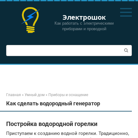
Перейти
к
Электрошок
контенту
Как работать с электрическими
приборами и проводкой
Поиск:
Главная
»
Умный дом
»
Приборы и оснащение
Как сделать водородный генератор
Постройка водородной горелки
Приступаем к созданию водной горелки. Традиционно,