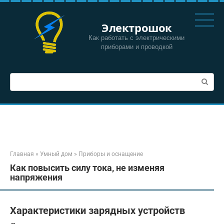
Перейти
к
Электрошок
контенту
Как работать с электрическими
приборами и проводкой
Поиск:
Главная
»
Умный дом
»
Приборы и оснащение
Как повысить силу тока, не изменяя
напряжения
Характеристики зарядных устройств