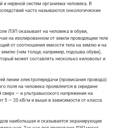
 и нервной систем организма человека. В
последствий часто называются онкологические
ле ЛЭП оказывает на человека в обуви,
учае на изолированном от земли проводящем теле
ящий от соотношения емкости тела на землю и на
землю (чем толще, например, подошва обуви),
оторый может составлять несколько киловольт и
ей линии электропередачи (провисания провода)
го поля на человека проявляется в середине
й сверх — и ультравысокого напряжения на
ет 5 — 20 кВ/м и выше в зависимости от класса
водов наибольшая и сказывается экранирующее
аименьшая. Так как под проводами ЛЭП могут