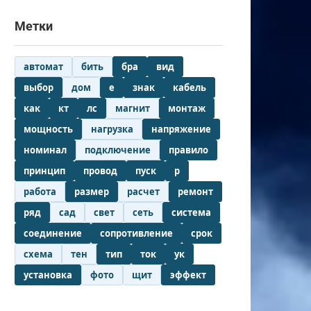
Метки
автомат
бить
бра
вид
выбор
дом
е
знак
кабель
как
кт
лс
магнит
монтаж
мощность
нагрузка
напряжение
номинал
подключение
правило
принцип
провод
пуск
р
работа
размер
расчет
ремонт
ряд
сад
свет
сеть
система
соединение
сопротивление
срок
схема
тен
тип
ток
ук
установка
фото
щит
эффект