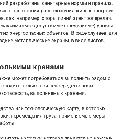
ний разработаны санитарные нормы и правила,
имые расстояния расположения жилых построек
, как, например, опоры линий электропередач.
 максимально допустимые (предельные) уровни
гих энергоопасных объектов. В ряде случаев, для
дкие металлические экраны, в виде листов,
колькими кранами
акже может потребоваться выполнить рядом с
роводить только при непосредственном
езопасность, выполняемых кранами.
дства или технологическую карту, в которых
вки, перемещения груза, применяемые меры
работы.
считать нагрузку, которая придется на каждый