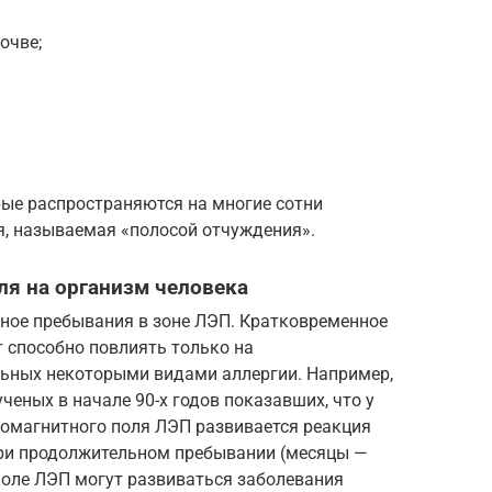
очве;
рые распространяются на многие сотни
я, называемая «полосой отчуждения».
ля на организм человека
ьное пребывания в зоне ЛЭП. Кратковременное
т способно повлиять только на
льных некоторыми видами аллергии. Например,
ченых в начале 90-х годов показавших, что у
ромагнитного поля ЛЭП развивается реакция
При продолжительном пребывании (месяцы —
поле ЛЭП могут развиваться заболевания