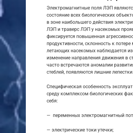
Электромагнитные поля ЛЭП являютс
состояние всех биологических объект
в зоне наибольшего действия электри
ЛЭП и траверс ЛЭП у насекомых прояв
фиксируется повышенная агрессивност
продуктивности, склонность к потере 
летающих насекомых наблюдается изм
изменение направления движения в с
часто встречаются аномалии развити
стеблей, появляются лишние лепестки
Специфическая особенность эксплуа
среду комплексом биологических фа
себя:
— переменных электромагнитный поте
— электрические токи утечки;