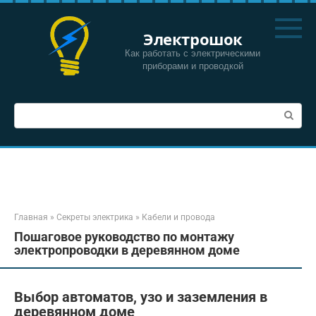
Перейти
к
Электрошок
контенту
Как работать с электрическими
приборами и проводкой
Поиск:
Главная
»
Секреты электрика
»
Кабели и провода
Пошаговое руководство по монтажу
электропроводки в деревянном доме
Выбор автоматов, узо и заземления в
деревянном доме