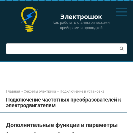
Перейти
к
Электрошок
контенту
Как работать с электрическими
приборами и проводкой
Поиск:
Главная
»
Секреты электрика
»
Подключение и установка
Подключение частотных преобразователей к
электродвигателям
Дополнительные функции и параметры