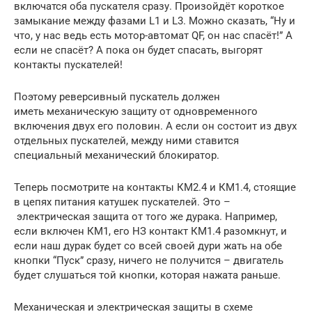
включатся оба пускателя сразу. Произойдёт короткое
замыкание между фазами L1 и L3. Можно сказать, “Ну и
что, у нас ведь есть мотор-автомат QF, он нас спасёт!” А
если не спасёт? А пока он будет спасать, выгорят
контакты пускателей!
Поэтому реверсивный пускатель должен
иметь механическую защиту от одновременного
включения двух его половин. А если он состоит из двух
отдельных пускателей, между ними ставится
специальный механический блокиратор.
Теперь посмотрите на контакты КМ2.4 и КМ1.4, стоящие
в цепях питания катушек пускателей. Это –
электрическая защита от того же дурака. Например,
если включен КМ1, его НЗ контакт КМ1.4 разомкнут, и
если наш дурак будет со всей своей дури жать на обе
кнопки “Пуск” сразу, ничего не получится – двигатель
будет слушаться той кнопки, которая нажата раньше.
Механическая и электрическая защиты в схеме