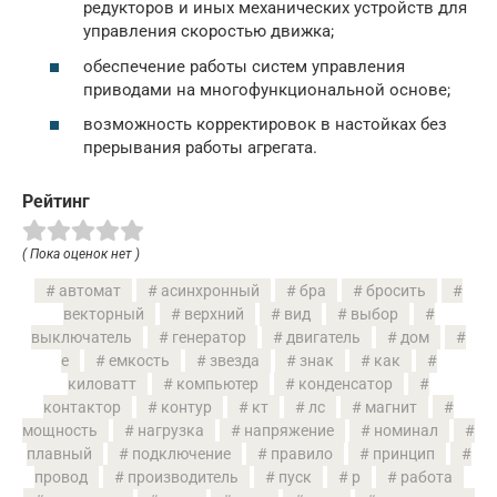
редукторов и иных механических устройств для
управления скоростью движка;
обеспечение работы систем управления
приводами на многофункциональной основе;
возможность корректировок в настойках без
прерывания работы агрегата.
Рейтинг
( Пока оценок нет )
автомат
асинхронный
бра
бросить
векторный
верхний
вид
выбор
выключатель
генератор
двигатель
дом
е
емкость
звезда
знак
как
киловатт
компьютер
конденсатор
контактор
контур
кт
лс
магнит
мощность
нагрузка
напряжение
номинал
плавный
подключение
правило
принцип
провод
производитель
пуск
р
работа