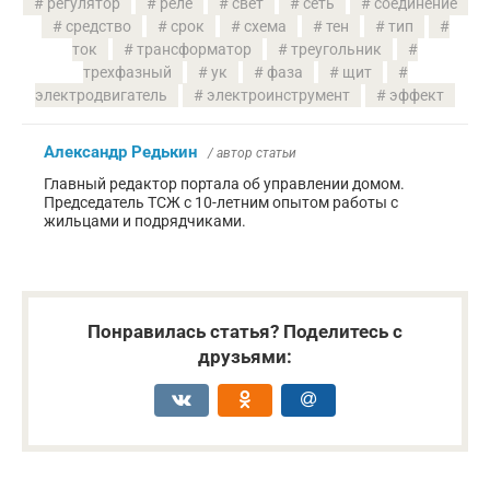
регулятор
реле
свет
сеть
соединение
средство
срок
схема
тен
тип
ток
трансформатор
треугольник
трехфазный
ук
фаза
щит
электродвигатель
электроинструмент
эффект
Александр Редькин
/ автор статьи
Главный редактор портала об управлении домом.
Председатель ТСЖ с 10-летним опытом работы с
жильцами и подрядчиками.
Понравилась статья? Поделитесь с
друзьями: