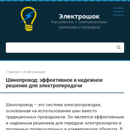
Перейти
к
Электрошок
контенту
Как работать с электрическими
приборами и проводкой
Поиск:
Главная
»
Информация
Шинопровод: эффективное и надежное
решение для электропередачи
Шинопровод – это система электропроводки,
основанная на использовании шин вместо
традиционных проводников. Он является эффективным
и надежным решением для передачи электроэнергии в
различных промышленных и коммерческих объектах. В