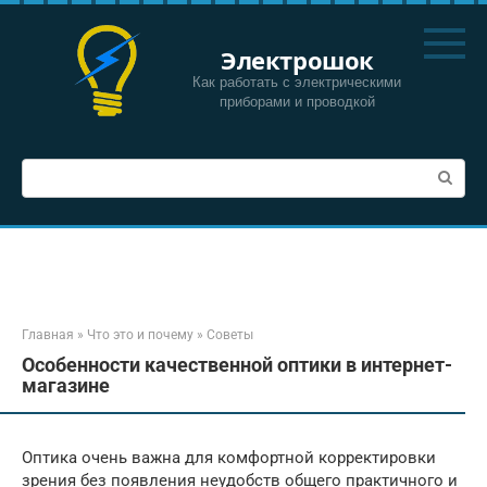
Перейти
к
Электрошок
контенту
Как работать с электрическими
приборами и проводкой
Поиск:
Главная
»
Что это и почему
»
Советы
Особенности качественной оптики в интернет-
магазине
Оптика очень важна для комфортной корректировки
зрения без появления неудобств общего практичного и