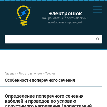
Перейти
к
Электрошок
контенту
Как работать с электрическими
приборами и проводкой
Поиск:
Главная
»
Что это и почему
»
Теория
Особенности поперечного сечения
Определение поперечного сечения
кабелей и проводов по условию
допустимого нагревания (допустимый